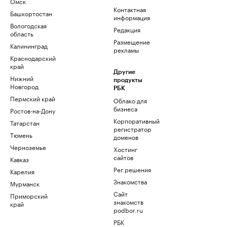
Омск
Контактная
Башкортостан
информация
Вологодская
Редакция
область
Размещение
Калининград
рекламы
Краснодарский
край
Другие
Нижний
продукты
Новгород
РБК
Пермский край
Облако для
бизнеса
Ростов-на-Дону
Корпоративный
Татарстан
регистратор
Тюмень
доменов
Черноземье
Хостинг
сайтов
Кавказ
Рег.решения
Карелия
Знакомства
Мурманск
Сайт
Приморский
знакомств
край
podbor.ru
РБК