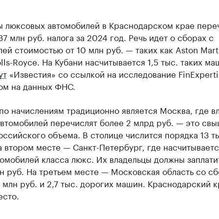
ы люксовых автомобилей в Краснодарском крае переч
7 млн руб. налога за 2024 год. Речь идет о сборах с
ей стоимостью от 10 млн руб. — таких как Aston Mart
Rolls-Royce. На Кубани насчитывается 1,5 тыс. таких м
ут
«Известия» со ссылкой на исследование FinExperti
ом на данных ФНС.
по начислениям традиционно является Москва, где в
автомобилей перечислят более 2 млрд руб. — это св
ссийского объема. В столице числится порядка 13 ты
 втором месте — Санкт-Петербург, где насчитываетс
томобилей класса люкс. Их владельцы должны заплати
н руб. На третьем месте — Московская область со с
 млн руб. и 2,7 тыс. дорогих машин. Краснодарский к
есто.