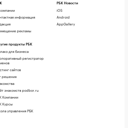
К
РБК Новости
компании
iOS
нтактная информация
Android
дакция
AppGallery
змещение рекламы
угие продукты РБК
лако для бизнеса
рпоративный регистратор
менов
стинг сайтов
г.решения
акомства
йт знакомств podbor.ru
К Компании
К Курсы
ола управления РБК