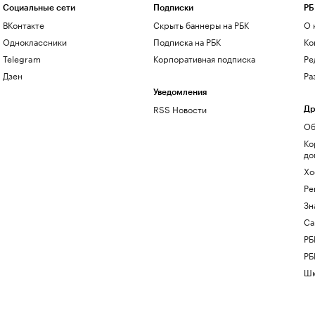
Социальные сети
Подписки
РБ
ВКонтакте
Скрыть баннеры на РБК
О 
Одноклассники
Подписка на РБК
Ко
Telegram
Корпоративная подписка
Ре
Дзен
Ра
Уведомления
RSS Новости
Др
Об
Ко
до
Хо
Ре
Зн
Са
РБ
РБ
Шк