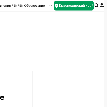
Краснодарский край
вления РБК
РБК Образование
редитные рейтинги
Франшизы
нсы
Рынок наличной валюты
е