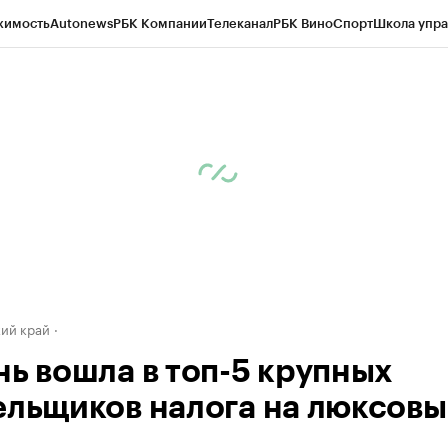
жимость
Autonews
РБК Компании
Телеканал
РБК Вино
Спорт
Школа упра
д
Стиль
Крипто
РБК Бизнес-среда
Дискуссионный клуб
Исследования
К
а контрагентов
Политика
Экономика
Бизнес
Технологии и медиа
Фина
ий край
нь вошла в топ-5 крупных
ельщиков налога на люксовы