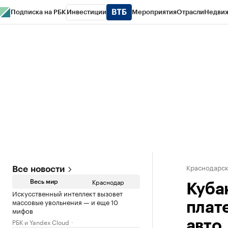
Подписка на РБК
Инвестиции
Мероприятия
Отрасли
Недви
РБК Курсы
РБК Life
Тренды
Визионеры
Национальные проекты
Горо
Газета
Спецпроекты СПб
Конференции СПб
Спецпроекты
Проверк
Краснодарск
Все новости
Краснодар
Весь мир
Куба
Искусственный интеллект вызовет
массовые увольнения — и еще 10
плат
мифов
РБК и Yandex Cloud
авто