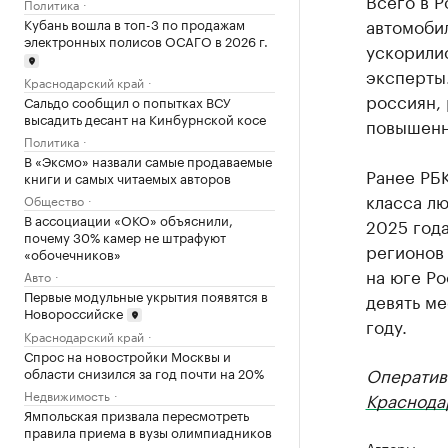
Всего в 
Политика
автомобил
Кубань вошла в топ-3 по продажам
электронных полисов ОСАГО в 2026 г.
ускорили
эксперты
Краснодарский край
россиян,
Сальдо сообщил о попытках ВСУ
высадить десант на Кинбурнской косе
повышенн
Политика
В «Эксмо» назвали самые продаваемые
Ранее РБ
книги и самых читаемых авторов
класса лю
Общество
В ассоциации «ОКО» объяснили,
2025 года
почему 30% камер не штрафуют
регионов
«обочечников»
на юге Ро
Авто
Первые модульные укрытия появятся в
девять ме
Новороссийске
году.
Краснодарский край
Спрос на новостройки Москвы и
Оператив
области снизился за год почти на 20%
Недвижимость
Краснода
Ямпольская призвала пересмотреть
правила приема в вузы олимпиадников
Авторы