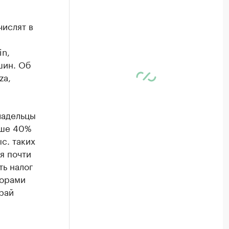
ислят в
in,
ашин. Об
za,
ладельцы
ыше 40%
с. таких
я почти
ть налог
борами
рай