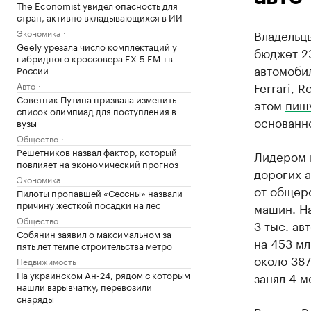
The Economist увидел опасность для
стран, активно вкладывающихся в ИИ
Экономика
Владельц
Geely урезала число комплектаций у
бюджет 23
гибридного кроссовера EX-5 EM-i в
автомобил
России
Ferrari, 
Авто
Советник Путина призвала изменить
этом
пиш
список олимпиад для поступления в
основанн
вузы
Общество
Решетников назвал фактор, который
Лидером 
повлияет на экономический прогноз
дорогих 
Экономика
от общеро
Пилоты пропавшей «Сессны» назвали
причину жесткой посадки на лес
машин. На
Общество
3 тыс. ав
Собянин заявил о максимальном за
на 453 мл
пять лет темпе строительства метро
около 387
Недвижимость
На украинском Ан-24, рядом с которым
занял 4 м
нашли взрывчатку, перевозили
снаряды