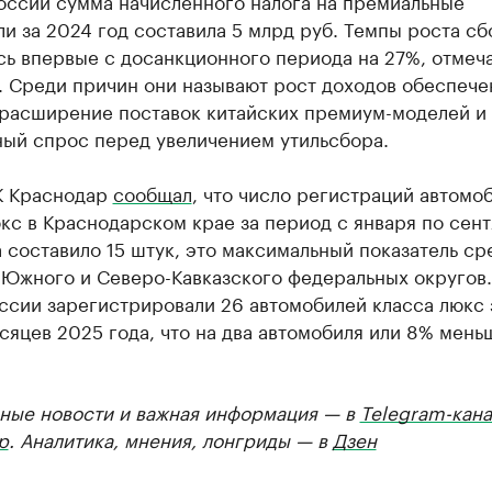
России сумма начисленного налога на премиальные
и за 2024 год составила 5 млрд руб. Темпы роста сб
сь впервые с досанкционного периода на 27%, отмеч
. Среди причин они называют рост доходов обеспеч
 расширение поставок китайских премиум-моделей и
ый спрос перед увеличением утильсбора.
К Краснодар
сообщал
, что число регистраций автомо
кс в Краснодарском крае за период с января по сен
 составило 15 штук, это максимальный показатель ср
 Южного и Северо-Кавказского федеральных округов.
ссии зарегистрировали 26 автомобилей класса люкс 
сяцев 2025 года, что на два автомобиля или 8% мень
ные новости и важная информация — в
Telegram-кана
р
. Аналитика, мнения, лонгриды — в
Дзен