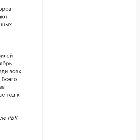
оров
ают
енных
билей
тябрь
еди всех
 Всего
за
ше год к
ле РБК