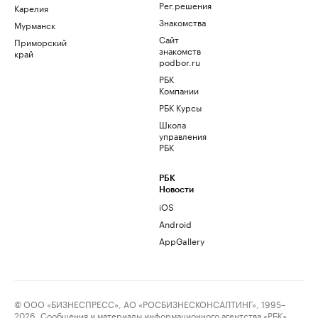
Рег.решения
Карелия
Знакомства
Мурманск
Сайт
Приморский
знакомств
край
podbor.ru
РБК
Компании
РБК Курсы
Школа
управления
РБК
РБК
Новости
iOS
Android
AppGallery
© ООО «БИЗНЕСПРЕСС», АО «РОСБИЗНЕСКОНСАЛТИНГ», 1995–
2026. Сообщения и материалы информационного агентства «РБК»