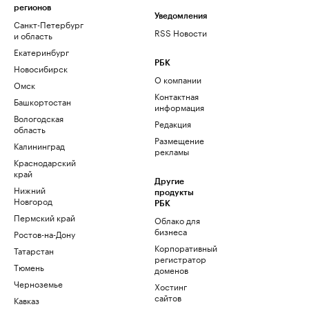
регионов
Уведомления
Санкт-Петербург
RSS Новости
и область
Екатеринбург
РБК
Новосибирск
О компании
Омск
Контактная
Башкортостан
информация
Вологодская
Редакция
область
Размещение
Калининград
рекламы
Краснодарский
край
Другие
Нижний
продукты
Новгород
РБК
Пермский край
Облако для
бизнеса
Ростов-на-Дону
Корпоративный
Татарстан
регистратор
Тюмень
доменов
Черноземье
Хостинг
сайтов
Кавказ