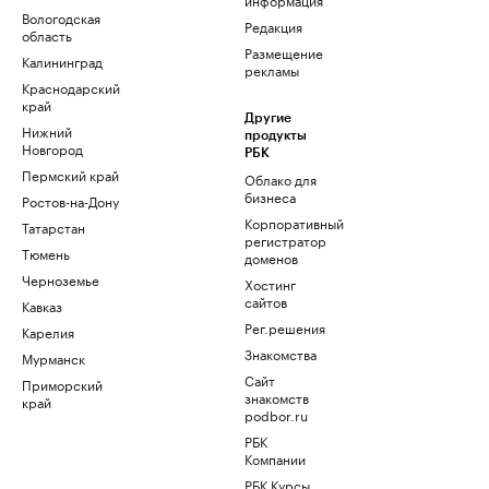
Вологодская
Редакция
область
Размещение
Калининград
рекламы
Краснодарский
край
Другие
Нижний
продукты
Новгород
РБК
Пермский край
Облако для
бизнеса
Ростов-на-Дону
Корпоративный
Татарстан
регистратор
Тюмень
доменов
Черноземье
Хостинг
сайтов
Кавказ
Рег.решения
Карелия
Знакомства
Мурманск
Сайт
Приморский
знакомств
край
podbor.ru
РБК
Компании
РБК Курсы