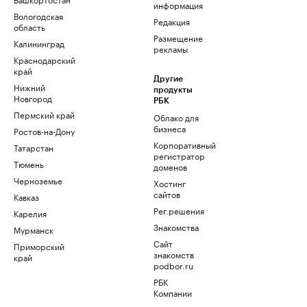
информация
Вологодская
Редакция
область
Размещение
Калининград
рекламы
Краснодарский
край
Другие
Нижний
продукты
Новгород
РБК
Пермский край
Облако для
бизнеса
Ростов-на-Дону
Корпоративный
Татарстан
регистратор
Тюмень
доменов
Черноземье
Хостинг
сайтов
Кавказ
Рег.решения
Карелия
Знакомства
Мурманск
Сайт
Приморский
знакомств
край
podbor.ru
РБК
Компании