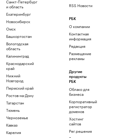
Санкт-Петербург
RSS Новости
и область
Екатеринбург
РБК
Новосибирск
О компании
Омск
Контактная
Башкортостан
информация
Вологодская
Редакция
область
Размещение
Калининград
рекламы
Краснодарский
край
Другие
Нижний
продукты
Новгород
РБК
Пермский край
Облако для
бизнеса
Ростов-на-Дону
Корпоративный
Татарстан
регистратор
Тюмень
доменов
Черноземье
Хостинг
сайтов
Кавказ
Рег.решения
Карелия