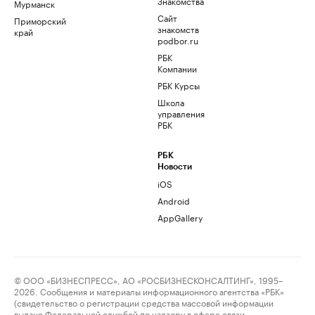
Знакомства
Мурманск
Сайт
Приморский
знакомств
край
podbor.ru
РБК
Компании
РБК Курсы
Школа
управления
РБК
РБК
Новости
iOS
Android
AppGallery
© ООО «БИЗНЕСПРЕСС», АО «РОСБИЗНЕСКОНСАЛТИНГ», 1995–
2026. Сообщения и материалы информационного агентства «РБК»
(свидетельство о регистрации средства массовой информации
выдано Федеральной службой по надзору в сфере связи,