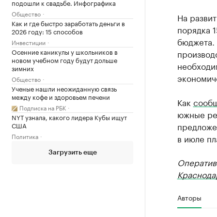
подошли к свадьбе. Инфографика
Общество
На развит
Как и где быстро заработать деньги в
порядка 1
2026 году: 15 способов
бюджета.
Инвестиции
Осенние каникулы у школьников в
производс
новом учебном году будут дольше
необходи
зимних
экономич
Общество
Ученые нашли неожиданную связь
между кофе и здоровьем печени
Как
сооб
Подписка на РБК
южные рег
NYT узнала, какого лидера Кубы ищут
предложе
США
Политика
в июле пл
Загрузить еще
Оператив
Краснода
Авторы