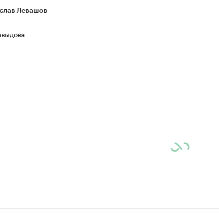
слав Левашов
авыдова