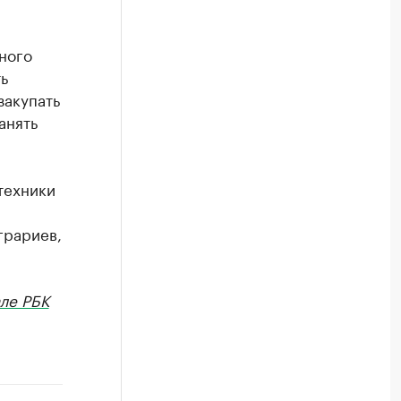
ьного
ь
закупать
анять
техники
л
грариев,
ле РБК