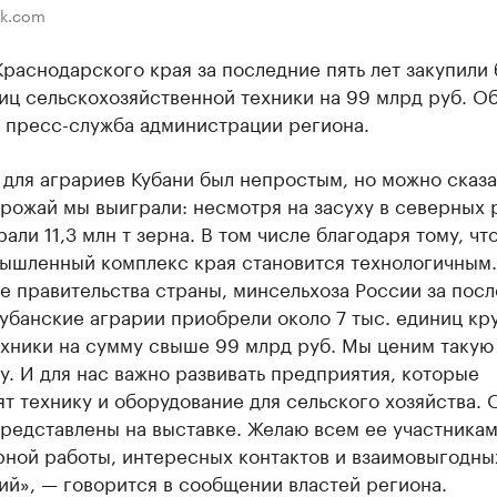
ik.com
раснодарского края за последние пять лет закупили 
иц сельскохозяйственной техники на 99 млрд руб. О
 пресс-служба администрации региона.
 для аграриев Кубани был непростым, но можно сказат
урожай мы выиграли: несмотря на засуху в северных 
рали 11,3 млн т зерна. В том числе благодаря тому, чт
ышленный комплекс края становится технологичным.
е правительства страны, минсельхоза России за пос
кубанские аграрии приобрели около 7 тыс. единиц кр
ехники на сумму свыше 99 млрд руб. Мы ценим такую
. И для нас важно развивать предприятия, которые
т технику и оборудование для сельского хозяйства. 
редставлены на выставке. Желаю всем ее участника
рной работы, интересных контактов и взаимовыгодны
й», — говорится в сообщении властей региона.