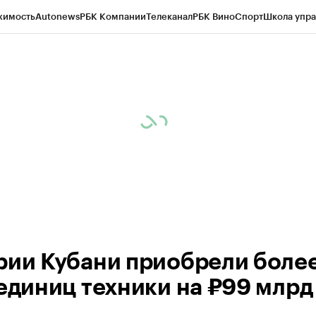
жимость
Autonews
РБК Компании
Телеканал
РБК Вино
Спорт
Школа упра
д
Стиль
Крипто
РБК Бизнес-среда
Дискуссионный клуб
Исследования
К
а контрагентов
Политика
Экономика
Бизнес
Технологии и медиа
Фина
рии Кубани приобрели более
единиц техники на ₽99 млрд 