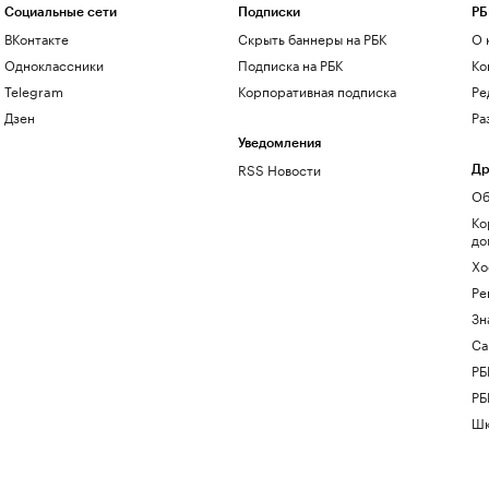
Социальные сети
Подписки
РБ
ВКонтакте
Скрыть баннеры на РБК
О 
Одноклассники
Подписка на РБК
Ко
Telegram
Корпоративная подписка
Ре
Дзен
Ра
Уведомления
RSS Новости
Др
Об
Ко
до
Хо
Ре
Зн
Са
РБ
РБ
Шк