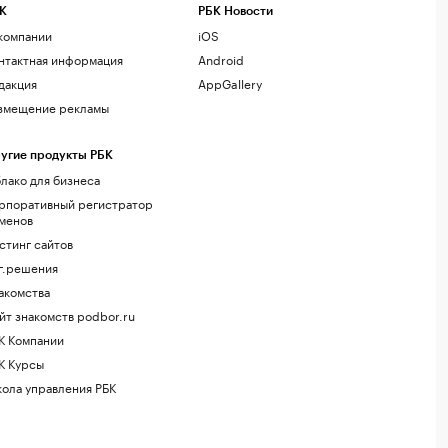
К
РБК Новости
компании
iOS
нтактная информация
Android
дакция
AppGallery
змещение рекламы
угие продукты РБК
лако для бизнеса
рпоративный регистратор
менов
стинг сайтов
г.решения
акомства
йт знакомств podbor.ru
К Компании
К Курсы
ола управления РБК