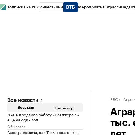
Подписка на РБК
Инвестиции
Мероприятия
Отрасли
Недви
РБК Курсы
РБК Life
Тренды
Визионеры
Национальные проекты
Горо
Газета
Спецпроекты СПб
Конференции СПб
Спецпроекты
Проверк
PROюгАгро
Все новости
Краснодар
Весь мир
Агра
NASA продлило работу «Вояджера-2»
еще на один год
тыс. 
Общество
Axios рассказал, как Трамп оказался в
лет