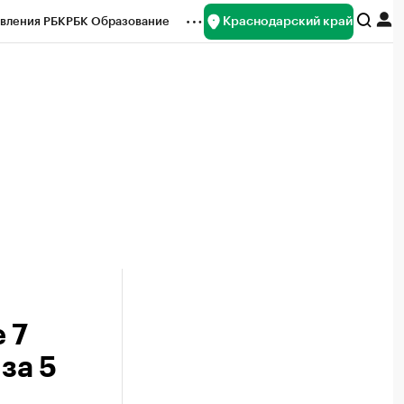
Краснодарский край
вления РБК
РБК Образование
редитные рейтинги
Франшизы
нсы
Рынок наличной валюты
 7
за 5