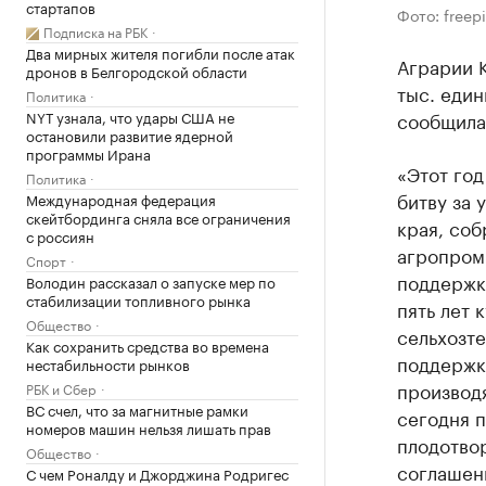
стартапов
Фото: freep
Подписка на РБК
Два мирных жителя погибли после атак
Аграрии К
дронов в Белгородской области
тыс. един
Политика
NYT узнала, что удары США не
сообщила
остановили развитие ядерной
программы Ирана
«Этот год
Политика
битву за 
Международная федерация
скейтбординга сняла все ограничения
края, соб
с россиян
агропром
Спорт
поддержк
Володин рассказал о запуске мер по
стабилизации топливного рынка
пять лет 
Общество
сельхозт
Как сохранить средства во времена
поддержку
нестабильности рынков
производя
РБК и Сбер
ВС счел, что за магнитные рамки
сегодня п
номеров машин нельзя лишать прав
плодотво
Общество
соглашени
С чем Роналду и Джорджина Родригес