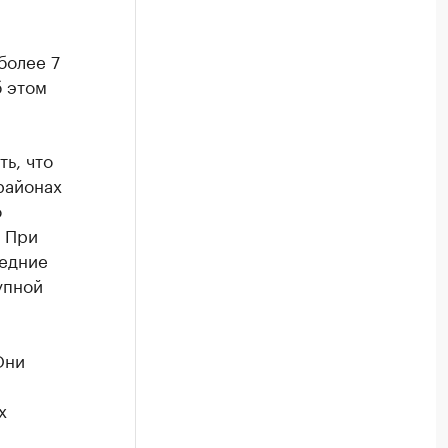
более 7
б этом
ь, что
районах
о
 При
ледние
упной
Они
м
х