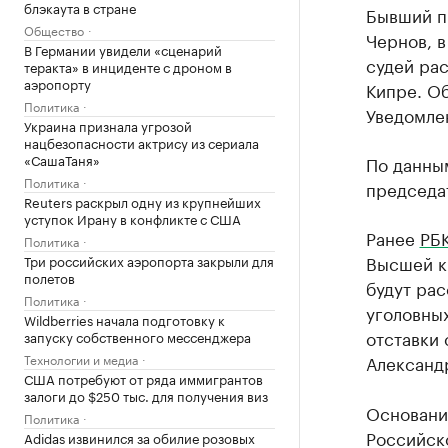
блэкаута в стране
Бывший п
Общество
Чернов, 
В Германии увидели «сценарий
судей рас
теракта» в инциденте с дроном в
аэропорту
Кипре. О
Политика
Уведомлен
Украина признала угрозой
нацбезопасности актрису из сериала
«СашаТаня»
По данным
Политика
председа
Reuters раскрыл одну из крупнейших
уступок Ирану в конфликте с США
Ранее
РБ
Политика
Высшей к
Три российских аэропорта закрыли для
полетов
будут ра
Политика
уголовных
Wildberries начала подготовку к
отставки 
запуску собственного мессенджера
Технологии и медиа
Александ
США потребуют от ряда иммигрантов
залоги до $250 тыс. для получения виз
Основание
Политика
Российск
Adidas извинился за обилие розовых