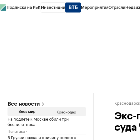
Подписка на РБК
Инвестиции
Мероприятия
Отрасли
Недви
РБК Курсы
РБК Life
Тренды
Визионеры
Национальные проекты
Горо
Газета
Спецпроекты СПб
Конференции СПб
Спецпроекты
Проверк
Краснодарск
Все новости
Краснодар
Весь мир
Экс-
На подлете к Москве сбили три
беспилотника
суда
Политика
В Грузии назвали причину полного