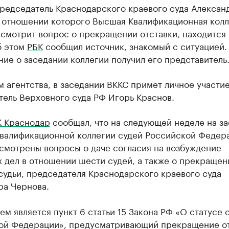
редседатель Краснодарского краевого суда Алексан
в отношении которого Высшая Квалификационная колл
смотрит вопрос о прекращении отставки, находится 
б этом
РБК
сообщил источник, знакомый с ситуацией.
ие о заседании коллегии получил его представитель
 агентства, в заседании ВККС примет личное участи
тель Верховного суда РФ Игорь Краснов.
К Краснодар
сообщал, что на следующей неделе на з
валификационной коллегии судей Российской Федер
ссмотрены вопросы о даче согласия на возбуждение
 дел в отношении шести судей, а также о прекращен
судьи, председателя Краснодарского краевого суда
ра Чернова.
м является пункт 6 статьи 15 Закона РФ «О статусе 
ой Федерации», предусматривающий прекращение о