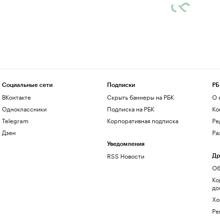
Социальные сети
Подписки
РБ
ВКонтакте
Скрыть баннеры на РБК
О 
Одноклассники
Подписка на РБК
Ко
Telegram
Корпоративная подписка
Ре
Дзен
Ра
Уведомления
RSS Новости
Др
Об
Ко
до
Хо
Ре