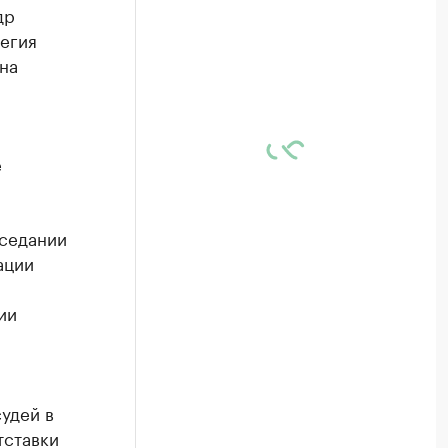
др
егия
на
.
е
аседании
ации
ии
судей в
тставки