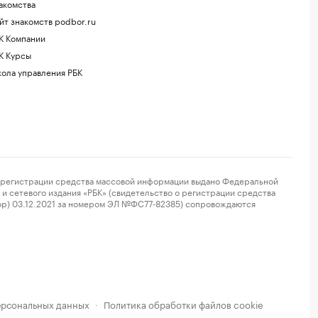
акомства
йт знакомств podbor.ru
К Компании
К Курсы
ола управления РБК
регистрации средства массовой информации выдано Федеральной
и сетевого издания «РБК» (свидетельство о регистрации средства
ор) 03.12.2021 за номером ЭЛ №ФС77-82385) сопровождаются
ерсональных данных
Политика обработки файлов cookie
·