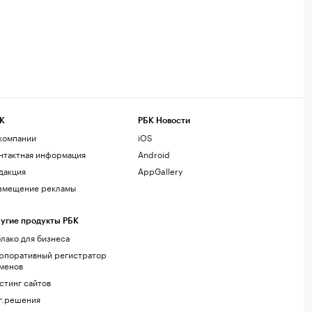
К
РБК Новости
компании
iOS
нтактная информация
Android
дакция
AppGallery
змещение рекламы
угие продукты РБК
лако для бизнеса
рпоративный регистратор
менов
стинг сайтов
г.решения