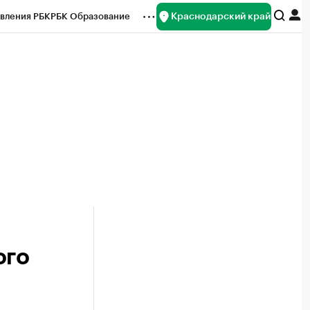
Краснодарский край
вления РБК
РБК Образование
редитные рейтинги
Франшизы
нсы
Рынок наличной валюты
ого