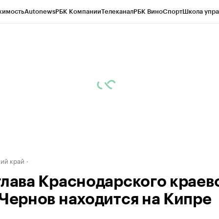
жимость
Autonews
РБК Компании
Телеканал
РБК Вино
Спорт
Школа упра
д
Стиль
Крипто
РБК Бизнес-среда
Дискуссионный клуб
Исследования
К
а контрагентов
Политика
Экономика
Бизнес
Технологии и медиа
Фина
ий край
глава Краснодарского краев
 Чернов находится на Кипре