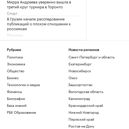
Мирра Андреева уверенно вышла в
третий круг турнира в Торонто
Спорт
В Грузии начали расследование
публикаций о плохом отношении к
россиянам
Политика
«Ноев ковчег»: почему в восточной
Арктике эволюция шла непрерывно
Рубрики
Новости регионов
РБК и УК Первая
Политика
Санкт-Петербург и область
Часть Тбилиси осталась без воды после
блэкаута
Экономика
Екатеринбург
Общество
Общество
Новосибирск
Как устроены приватные террасы в
Бизнес
Омск
квартирах «Серии плюс»
Технологии и медиа
Башкортостан
РБК и ПИК Серия плюс
Финансы
Вологодская область
Загрузить еще
Биографии
Калининград
База знаний
Краснодарский край
РБК Образование
Нижний Новгород
Пермский край
Ростов-на-Дону