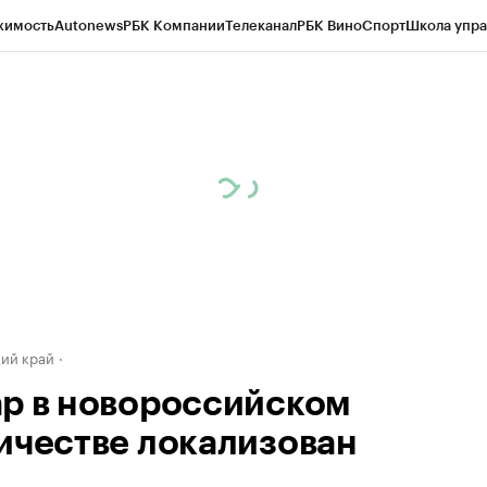
жимость
Autonews
РБК Компании
Телеканал
РБК Вино
Спорт
Школа упра
д
Стиль
Крипто
РБК Бизнес-среда
Дискуссионный клуб
Исследования
К
а контрагентов
Политика
Экономика
Бизнес
Технологии и медиа
Фина
ий край
р в новороссийском
ичестве локализован