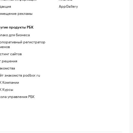
дакция
AppGallery
змещение рекламы
угие продукты РБК
лако для бизнеса
рпоративный регистратор
менов
стинг сайтов
г.решения
акомства
йт знакомств podbor.ru
К Компании
К Курсы
ола управления РБК