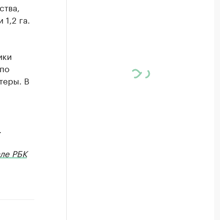
ства,
1,2 га.
.
ики
по
теры. В
.
ле РБК