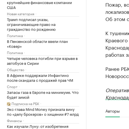
крупнейшие финансовые компании
Пожар, в
США
локализов
Новая категория
Об этом 
Трамп подписал указы,
ограничивающие право на
гражданство по рождению
К тушени
Политика
Краевого
В Пензенской области ввели план
«Ковер»
Краснода
Политика
работах з
Четыре человека погибли при взрыве в
автобусе в Сирии
Ранее РБ
Общество
Новоросси
В Африке поддержали Инфантино
после скандала с продажей прав ЧМ
Спорт
Оператив
Запасы газа в Европе на минимуме. Что
Краснода
будет зимой
Подписка на РБК
Экс-глава Mind Money признала вину
Авторы
по «делу брокеров» о хищении ₽7 млрд
Финансы
Как изучали Луну: от изобретения