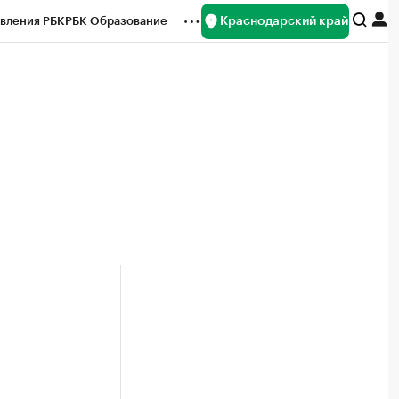
Краснодарский край
вления РБК
РБК Образование
редитные рейтинги
Франшизы
нсы
Рынок наличной валюты