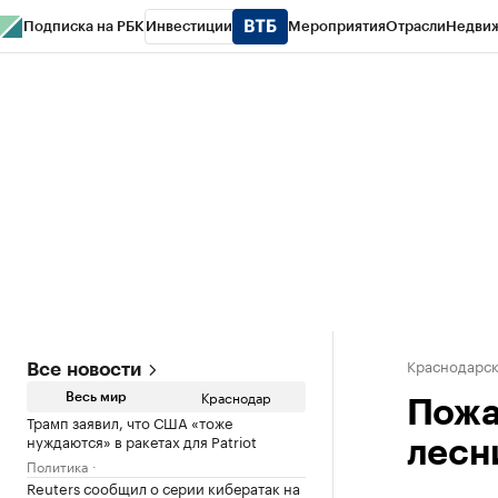
Подписка на РБК
Инвестиции
Мероприятия
Отрасли
Недви
РБК Курсы
РБК Life
Тренды
Визионеры
Национальные проекты
Горо
Газета
Спецпроекты СПб
Конференции СПб
Спецпроекты
Проверк
Краснодарск
Все новости
Краснодар
Весь мир
Пожа
Трамп заявил, что США «тоже
нуждаются» в ракетах для Patriot
лесн
Политика
Reuters сообщил о серии кибератак на