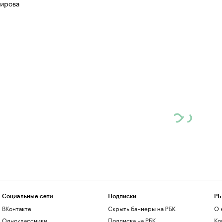
ирова
Социальные сети
Подписки
РБ
ВКонтакте
Скрыть баннеры на РБК
О 
Одноклассники
Подписка на РБК
Ко