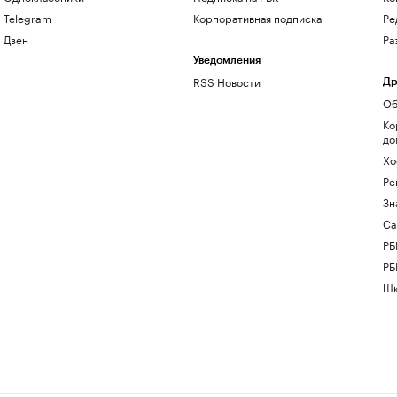
Telegram
Корпоративная подписка
Ре
Дзен
Ра
Уведомления
RSS Новости
Др
Об
Ко
до
Хо
Ре
Зн
Са
РБ
РБ
Шк