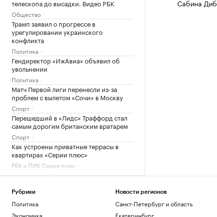
Сабина Диб
телескопа до высадки. Видео РБК
Общество
Трамп заявил о прогрессе в
урегулировании украинского
конфликта
Политика
Гендиректор «ИжАвиа» объявил об
увольнении
Политика
Матч Первой лиги перенесли из-за
проблем с вылетом «Сочи» в Москву
Спорт
Перешедший в «Лидс» Траффорд стал
самым дорогим британским вратарем
Спорт
Как устроены приватные террасы в
квартирах «Серии плюс»
РБК и ПИК Серия плюс
Аэропорт Домодедово открыли для
приема и вылета самолетов
Политика
Рубрики
Новости регионов
Женщина и ребенок погибли во время
Политика
Санкт-Петербург и область
непогоды в Смоленске
Экономика
Екатеринбург