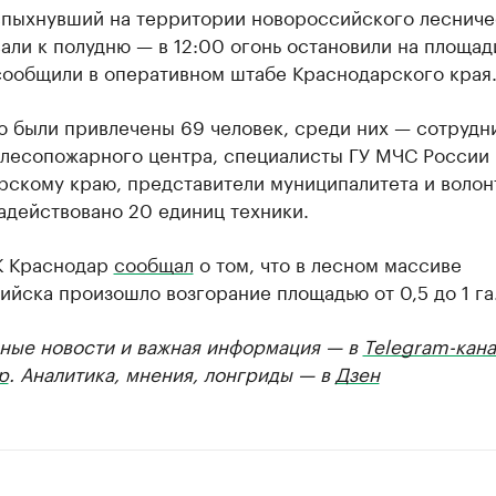
спыхнувший на территории новороссийского лесниче
али к полудню — в 12:00 огонь остановили на площади 
сообщили в оперативном штабе Краснодарского края
ю были привлечены 69 человек, среди них — сотрудн
 лесопожарного центра, специалисты ГУ МЧС России 
рскому краю, представители муниципалитета и волон
адействовано 20 единиц техники.
К Краснодар
сообщал
о том, что в лесном массиве
йска произошло возгорание площадью от 0,5 до 1 га
ные новости и важная информация — в
Telegram-кана
р
. Аналитика, мнения, лонгриды — в
Дзен