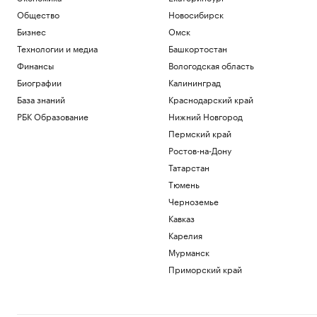
Общество
Общество
Новосибирск
Арест запросили обвиняемой по делу о
Бизнес
Омск
порнографии экс-участнице «Дома-2»
Технологии и медиа
Башкортостан
Общество
Иран сообщил об «операции против
Финансы
Вологодская область
целей врага» в Ормузском проливе
Биографии
Калининград
Политика
База знаний
Краснодарский край
Шнайдер обыграла Калинскую и вышла
РБК Образование
Нижний Новгород
в четвертый круг турнира в Торонто
Спорт
Пермский край
В горах Казахстана эвакуировали еще
Ростов-на-Дону
одного туриста из России
Татарстан
Общество
Тюмень
Загрузить еще
Черноземье
Кавказ
Карелия
Мурманск
Приморский край