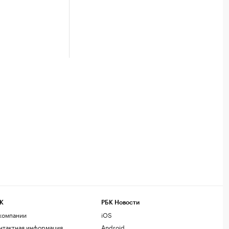
К
РБК Новости
компании
iOS
нтактная информация
Android