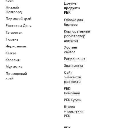
Другие
Нижний
продукты
Новгород
РБК
Пермский край
Облако для
бизнеса
Ростов-на-Дону
Корпоративный
Татарстан
регистратор
Тюмень
доменов
Черноземье
Хостинг
сайтов
Кавказ
Рег.решения
Карелия
Знакомства
Мурманск
Сайт
Приморский
знакомств
край
podbor.ru
РБК
Компании
РБК Курсы
Школа
управления
РБК