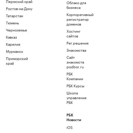
Пермский край
Облако для
бизнеса
Ростов-на-Дону
Корпоративный
Татарстан
регистратор
Тюмень
доменов
Черноземье
Хостинг
сайтов
Кавказ
Рег.решения
Карелия
Знакомства
Мурманск
Сайт
Приморский
знакомств
край
podbor.ru
РБК
Компании
РБК Курсы
Школа
управления
РБК
РБК
Новости
iOS