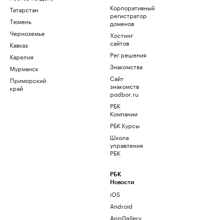
Корпоративный
Татарстан
регистратор
Тюмень
доменов
Черноземье
Хостинг
сайтов
Кавказ
Рег.решения
Карелия
Знакомства
Мурманск
Сайт
Приморский
знакомств
край
podbor.ru
РБК
Компании
РБК Курсы
Школа
управления
РБК
РБК
Новости
iOS
Android
AppGallery