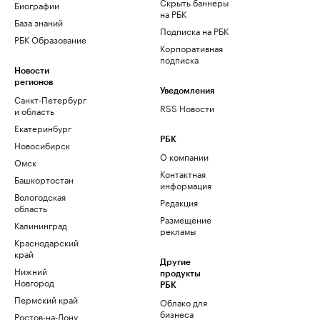
Скрыть баннеры
Биографии
на РБК
База знаний
Подписка на РБК
РБК Образование
Корпоративная
подписка
Новости
регионов
Уведомления
Санкт-Петербург
RSS Новости
и область
Екатеринбург
РБК
Новосибирск
О компании
Омск
Контактная
Башкортостан
информация
Вологодская
Редакция
область
Размещение
Калининград
рекламы
Краснодарский
край
Другие
Нижний
продукты
Новгород
РБК
Пермский край
Облако для
бизнеса
Ростов-на-Дону