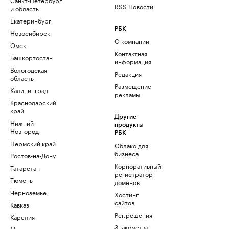
RSS Новости
и область
Екатеринбург
РБК
Новосибирск
О компании
Омск
Контактная
Башкортостан
информация
Вологодская
Редакция
область
Размещение
Калининград
рекламы
Краснодарский
край
Другие
Нижний
продукты
Новгород
РБК
Пермский край
Облако для
бизнеса
Ростов-на-Дону
Корпоративный
Татарстан
регистратор
Тюмень
доменов
Черноземье
Хостинг
сайтов
Кавказ
Рег.решения
Карелия
Знакомства
Мурманск