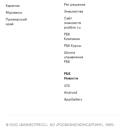
Рег.решения
Карелия
Знакомства
Мурманск
Сайт
Приморский
знакомств
край
podbor.ru
РБК
Компании
РБК Курсы
Школа
управления
РБК
РБК
Новости
iOS
Android
AppGallery
© ООО «БИЗНЕСПРЕСС», АО «РОСБИЗНЕСКОНСАЛТИНГ», 1995–