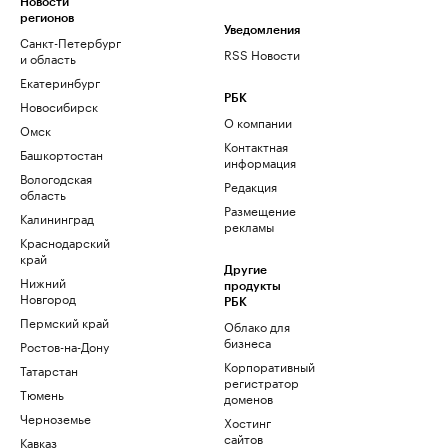
Новости
регионов
Уведомления
Санкт-Петербург
RSS Новости
и область
Екатеринбург
РБК
Новосибирск
О компании
Омск
Контактная
Башкортостан
информация
Вологодская
Редакция
область
Размещение
Калининград
рекламы
Краснодарский
край
Другие
Нижний
продукты
Новгород
РБК
Пермский край
Облако для
бизнеса
Ростов-на-Дону
Корпоративный
Татарстан
регистратор
Тюмень
доменов
Черноземье
Хостинг
сайтов
Кавказ