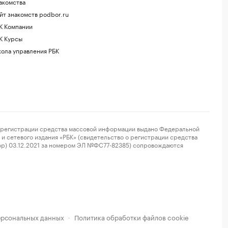
акомства
йт знакомств podbor.ru
К Компании
К Курсы
ола управления РБК
регистрации средства массовой информации выдано Федеральной
и сетевого издания «РБК» (свидетельство о регистрации средства
ор) 03.12.2021 за номером ЭЛ №ФС77-82385) сопровождаются
ерсональных данных
Политика обработки файлов cookie
·