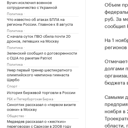
Вучич исключил военное
Объем пр
сотрудничество с Украиной
федеральн
Политика
руб. За м
Что известно об атаках БПЛА на
регионы России. Главное к 8 августа
сообщил Р
Политика
С начала суток ПВО сбила почти 20
На 1 нояб
дронов, летевших на Москву
регионов 
Политика
Зеленский сообщил о договоренности
с США по ракетам Patriot
Отмечает
Политика
долгами п
Умер первый тренер шестикратного
организац
олимпийского чемпиона гимнаста
Щербо
бюджета в
Спорт
История биржевой торговли в России
Самыми д
РБК и Петербургская Биржа
предприят
Синоптик рассказал о «первом визите
осени» в Москву
ноября в 
Общество
Троекрат
Медведев рассказал о «жестких»
области, 
переговорах с Саркози в 2008 году