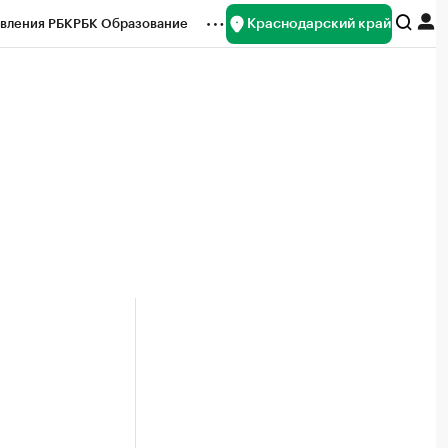
Краснодарский край
вления РБК
РБК Образование
редитные рейтинги
Франшизы
нсы
Рынок наличной валюты