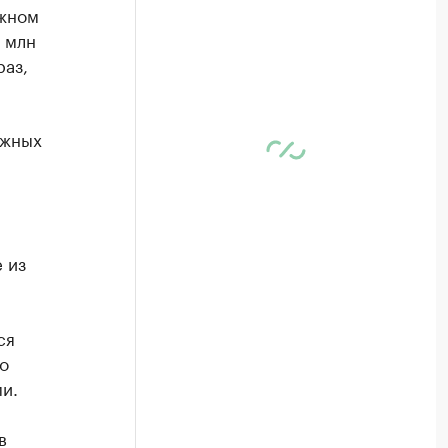
Южном
 млн
раз,
южных
 из
ся
о
и.
в