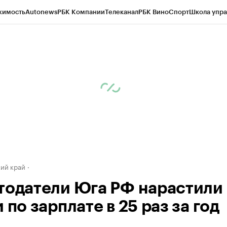
жимость
Autonews
РБК Компании
Телеканал
РБК Вино
Спорт
Школа упра
д
Стиль
Крипто
РБК Бизнес-среда
Дискуссионный клуб
Исследования
К
а контрагентов
Политика
Экономика
Бизнес
Технологии и медиа
Фина
ий край
тодатели Юга РФ нарастили
 по зарплате в 25 раз за год