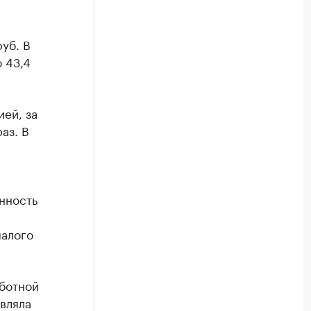
уб. В
 43,4
ией, за
аз. В
нность
малого
ботной
вляла