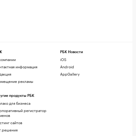
К
РБК Новости
компании
iOS
нтактная информация
Android
дакция
AppGallery
змещение рекламы
угие продукты РБК
лако для бизнеса
рпоративный регистратор
менов
стинг сайтов
г.решения