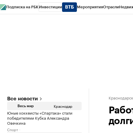
Подписка на РБК
Инвестиции
Мероприятия
Отрасли
Недви
РБК Курсы
РБК Life
Тренды
Визионеры
Национальные проекты
Горо
Газета
Спецпроекты СПб
Конференции СПб
Спецпроекты
Проверк
Краснодарск
Все новости
Краснодар
Весь мир
Рабо
Юные хоккеисты «Спартака» стали
победителями Кубка Александра
долги
Овечкина
Спорт