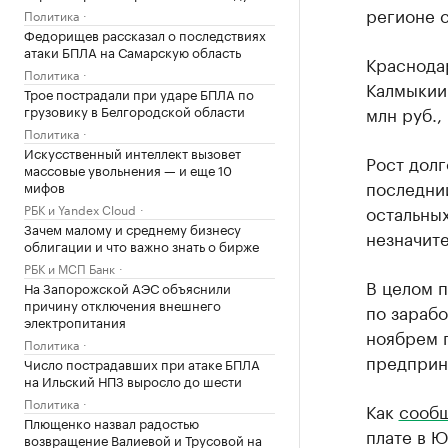
регионе с
Политика
Федорищев рассказал о последствиях
атаки БПЛА на Самарскую область
Краснодар
Политика
Калмыкии 
Трое пострадали при ударе БПЛА по
грузовику в Белгородской области
млн руб., 
Политика
Искусственный интеллект вызовет
Рост долг
массовые увольнения — и еще 10
последний
мифов
РБК и Yandex Cloud
остальны
Зачем малому и среднему бизнесу
незначите
облигации и что важно знать о бирже
РБК и МСП Банк
В целом п
На Запорожской АЭС объяснили
причину отключения внешнего
по зарабо
электропитания
ноябрем п
Политика
предприни
Число пострадавших при атаке БПЛА
на Ильский НПЗ выросло до шести
Политика
Как
сооб
Плющенко назвал радостью
плате в Ю
возвращение Валиевой и Трусовой на