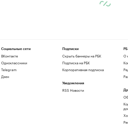
Социальные сети
Подписки
РБ
ВКонтакте
Скрыть баннеры на РБК
О 
Одноклассники
Подписка на РБК
Ко
Telegram
Корпоративная подписка
Ре
Дзен
Ра
Уведомления
RSS Новости
Др
Об
Ко
до
Хо
Ре