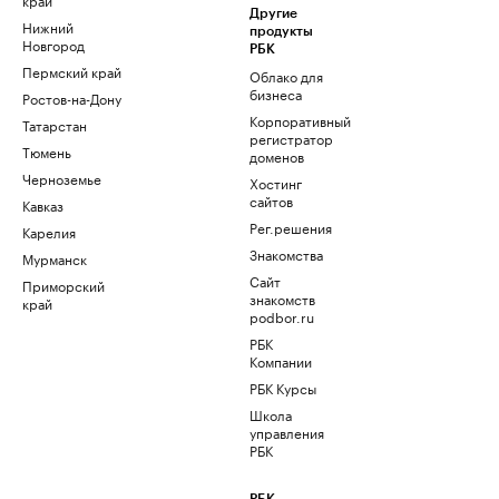
Другие
Нижний
продукты
Новгород
РБК
Пермский край
Облако для
бизнеса
Ростов-на-Дону
Корпоративный
Татарстан
регистратор
Тюмень
доменов
Черноземье
Хостинг
сайтов
Кавказ
Рег.решения
Карелия
Знакомства
Мурманск
Сайт
Приморский
знакомств
край
podbor.ru
РБК
Компании
РБК Курсы
Школа
управления
РБК