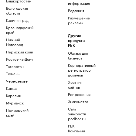
Башкортостан
информация
Вологодская
Редакция
область
Размещение
Калининград
рекламы
Краснодарский
край
Другие
Нижний
продукты
Новгород
РБК
Пермский край
Облако для
бизнеса
Ростов-на-Дону
Корпоративный
Татарстан
регистратор
Тюмень
доменов
Черноземье
Хостинг
сайтов
Кавказ
Рег.решения
Карелия
Знакомства
Мурманск
Сайт
Приморский
знакомств
край
podbor.ru
РБК
Компании