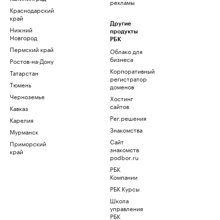
рекламы
Краснодарский
край
Другие
Нижний
продукты
Новгород
РБК
Пермский край
Облако для
бизнеса
Ростов-на-Дону
Корпоративный
Татарстан
регистратор
Тюмень
доменов
Черноземье
Хостинг
сайтов
Кавказ
Рег.решения
Карелия
Знакомства
Мурманск
Сайт
Приморский
знакомств
край
podbor.ru
РБК
Компании
РБК Курсы
Школа
управления
РБК