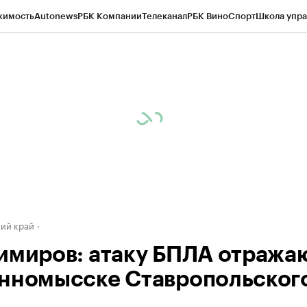
жимость
Autonews
РБК Компании
Телеканал
РБК Вино
Спорт
Школа упра
д
Стиль
Крипто
РБК Бизнес-среда
Дискуссионный клуб
Исследования
К
а контрагентов
Политика
Экономика
Бизнес
Технологии и медиа
Фина
ий край
имиров: атаку БПЛА отражаю
нномысске Ставропольског