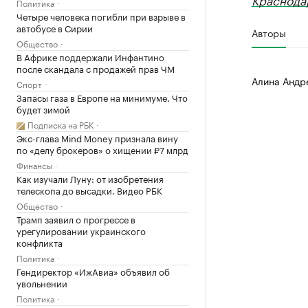
Политика
Четыре человека погибли при взрыве в
автобусе в Сирии
Авторы
Общество
В Африке поддержали Инфантино
после скандала с продажей прав ЧМ
Алина Андр
Спорт
Запасы газа в Европе на минимуме. Что
будет зимой
Подписка на РБК
Экс-глава Mind Money признала вину
по «делу брокеров» о хищении ₽7 млрд
Финансы
Как изучали Луну: от изобретения
телескопа до высадки. Видео РБК
Общество
Трамп заявил о прогрессе в
урегулировании украинского
конфликта
Политика
Гендиректор «ИжАвиа» объявил об
увольнении
Политика