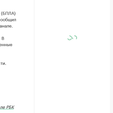
 (БПЛА)
сообщил
анале.
 В
ренные
ти.
ле РБК