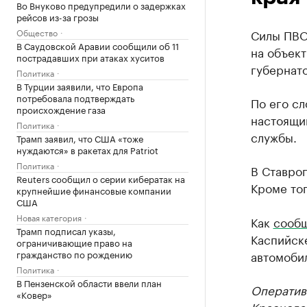
Во Внуково предупредили о задержках
рейсов из-за грозы
Общество
Силы ПВО
В Саудовской Аравии сообщили об 11
на объек
пострадавших при атаках хуситов
губернат
Политика
В Турции заявили, что Европа
потребовала подтверждать
По его сл
происхождение газа
настоящи
Политика
службы.
Трамп заявил, что США «тоже
нуждаются» в ракетах для Patriot
Политика
В Ставро
Reuters сообщил о серии кибератак на
Кроме тог
крупнейшие финансовые компании
США
Новая категория
Как
сооб
Трамп подписал указы,
Каспийск
ограничивающие право на
гражданство по рождению
автомобил
Политика
В Пензенской области ввели план
Оператив
«Ковер»
Краснода