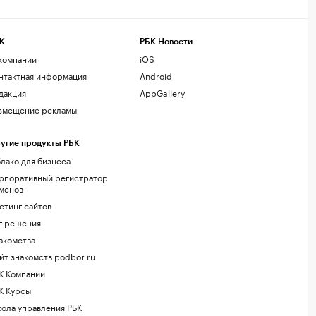
К
РБК Новости
компании
iOS
нтактная информация
Android
дакция
AppGallery
змещение рекламы
угие продукты РБК
лако для бизнеса
рпоративный регистратор
менов
стинг сайтов
г.решения
акомства
йт знакомств podbor.ru
К Компании
К Курсы
ола управления РБК