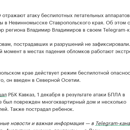
 отражают атаку беспилотных летательных аппаратов
ты в Невинномысске Ставропольского края. Об этом 
ор региона Владимир Владимиров в своем Telegram-к
овам, пострадавших и разрушений не зафиксировали.
й момент в местах падения обломков работают экст
польском крае действует режим беспилотной опаснос
о, он введен в Северной Осетии.
щал
РБК Кавказ, 1 декабря в результате атаки БПЛА в
е был поврежден многоквартирный дом и несколько
ей. Также пострадал ребенок.
ные новости и важная информация — в
Telegram-кана
р
. Аналитика, мнения, лонгриды — в
Дзен