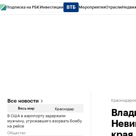
Подписка на РБК
Инвестиции
Мероприятия
Отрасли
Недви
РБК Курсы
РБК Life
Тренды
Визионеры
Национальные проекты
Горо
Газета
Спецпроекты СПб
Конференции СПб
Спецпроекты
Проверк
Краснодарск
Все новости
Краснодар
Весь мир
Влад
В США в аэропорту задержали
мужчину, угрожавшего взорвать бомбу
Неви
на рейсе
Общество
края