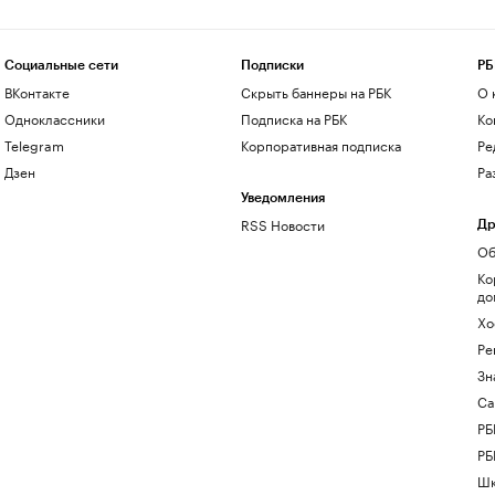
Социальные сети
Подписки
РБ
ВКонтакте
Скрыть баннеры на РБК
О 
Одноклассники
Подписка на РБК
Ко
Telegram
Корпоративная подписка
Ре
Дзен
Ра
Уведомления
RSS Новости
Др
Об
Ко
до
Хо
Ре
Зн
Са
РБ
РБ
Шк