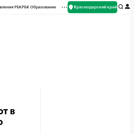
Краснодарский край
вления РБК
РБК Образование
редитные рейтинги
Франшизы
нсы
Рынок наличной валюты
т в
о