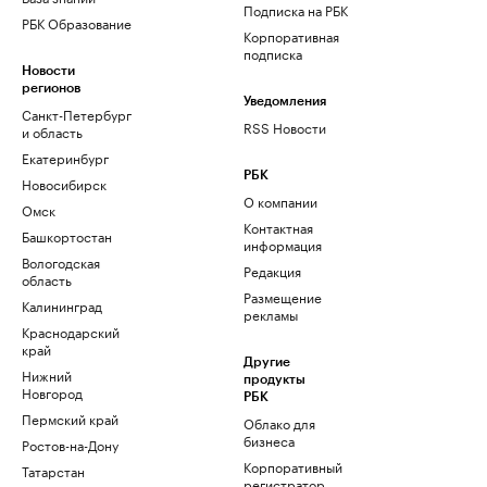
Подписка на РБК
РБК Образование
Корпоративная
подписка
Новости
регионов
Уведомления
Санкт-Петербург
RSS Новости
и область
Екатеринбург
РБК
Новосибирск
О компании
Омск
Контактная
Башкортостан
информация
Вологодская
Редакция
область
Размещение
Калининград
рекламы
Краснодарский
край
Другие
Нижний
продукты
Новгород
РБК
Пермский край
Облако для
бизнеса
Ростов-на-Дону
Корпоративный
Татарстан
регистратор