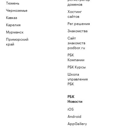
Тюмень
доменов
Черноземье
Хостинг
сайтов
Кавказ
Рег.решения
Карелия
Знакомства
Мурманск
Сайт
Приморский
знакомств
край
podbor.ru
РБК
Компании
РБК Курсы
Школа
управления
РБК
РБК
Новости
iOS
Android
AppGallery