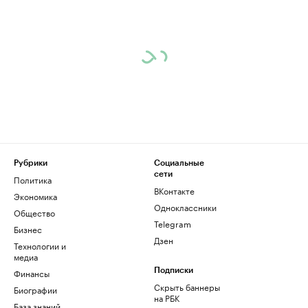
Рубрики
Социальные
сети
Политика
ВКонтакте
Экономика
Одноклассники
Общество
Telegram
Бизнес
Дзен
Технологии и
медиа
Финансы
Подписки
Скрыть баннеры
Биографии
на РБК
База знаний