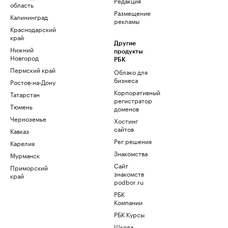
Редакция
область
Размещение
Калининград
рекламы
Краснодарский
край
Другие
Нижний
продукты
Новгород
РБК
Пермский край
Облако для
бизнеса
Ростов-на-Дону
Корпоративный
Татарстан
регистратор
Тюмень
доменов
Черноземье
Хостинг
сайтов
Кавказ
Рег.решения
Карелия
Знакомства
Мурманск
Сайт
Приморский
знакомств
край
podbor.ru
РБК
Компании
РБК Курсы
Школа