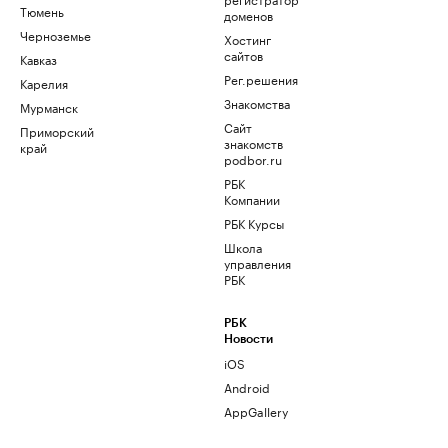
Тюмень
доменов
Черноземье
Хостинг
сайтов
Кавказ
Рег.решения
Карелия
Знакомства
Мурманск
Сайт
Приморский
знакомств
край
podbor.ru
РБК
Компании
РБК Курсы
Школа
управления
РБК
РБК
Новости
iOS
Android
AppGallery