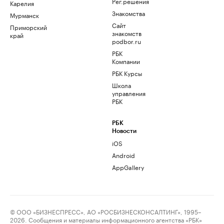
Рег.решения
Карелия
Знакомства
Мурманск
Сайт
Приморский
знакомств
край
podbor.ru
РБК
Компании
РБК Курсы
Школа
управления
РБК
РБК
Новости
iOS
Android
AppGallery
© ООО «БИЗНЕСПРЕСС», АО «РОСБИЗНЕСКОНСАЛТИНГ», 1995–
2026. Сообщения и материалы информационного агентства «РБК»