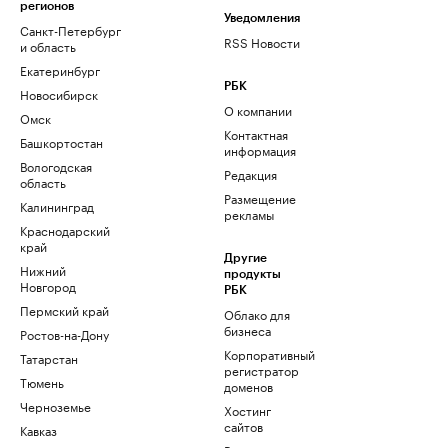
регионов
Уведомления
Санкт-Петербург
RSS Новости
и область
Екатеринбург
РБК
Новосибирск
О компании
Омск
Контактная
Башкортостан
информация
Вологодская
Редакция
область
Размещение
Калининград
рекламы
Краснодарский
край
Другие
Нижний
продукты
Новгород
РБК
Пермский край
Облако для
бизнеса
Ростов-на-Дону
Корпоративный
Татарстан
регистратор
Тюмень
доменов
Черноземье
Хостинг
сайтов
Кавказ