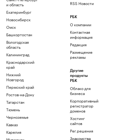
RSS Новости
и область
Екатеринбург
РБК
Новосибирск
О компании
Омск
Контактная
Башкортостан
информация
Вологодская
Редакция
область
Размещение
Калининград
рекламы
Краснодарский
край
Другие
Нижний
продукты
Новгород
РБК
Пермский край
Облако для
бизнеса
Ростов-на-Дону
Корпоративный
Татарстан
регистратор
Тюмень
доменов
Черноземье
Хостинг
сайтов
Кавказ
Рег.решения
Карелия
Знакомства
Мурманск