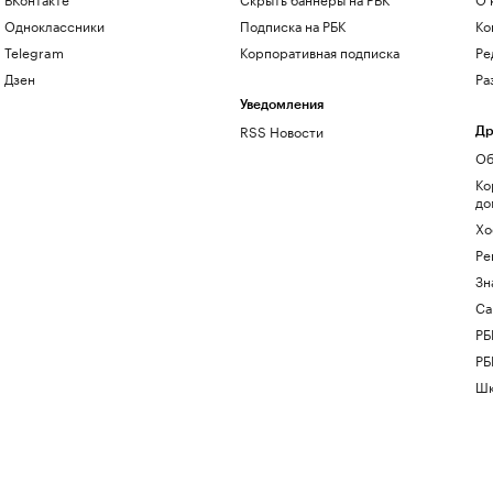
Одноклассники
Подписка на РБК
Ко
Telegram
Корпоративная подписка
Ре
Дзен
Ра
Уведомления
RSS Новости
Др
Об
Ко
до
Хо
Ре
Зн
Са
РБ
РБ
Шк