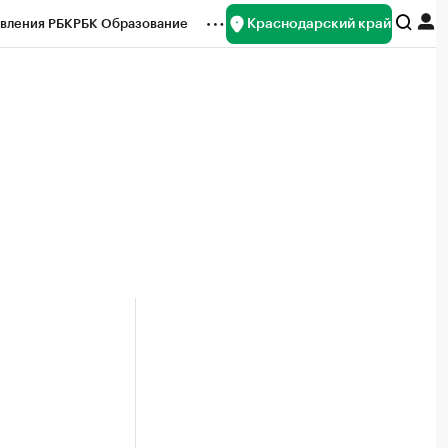
Краснодарский край
вления РБК
РБК Образование
редитные рейтинги
Франшизы
нсы
Рынок наличной валюты