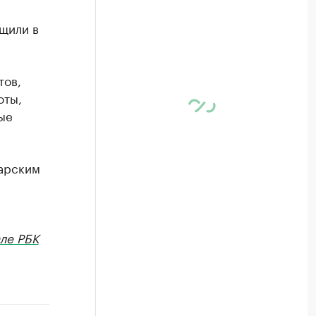
щили в
тов,
оты,
ые
дарским
ле РБК