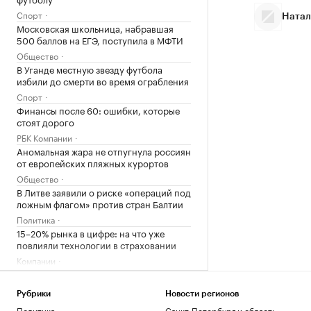
Спорт
Натал
Московская школьница, набравшая
500 баллов на ЕГЭ, поступила в МФТИ
Общество
В Уганде местную звезду футбола
избили до смерти во время ограбления
Спорт
Финансы после 60: ошибки, которые
стоят дорого
РБК Компании
Аномальная жара не отпугнула россиян
от европейских пляжных курортов
Общество
В Литве заявили о риске «операций под
ложным флагом» против стран Балтии
Политика
15–20% рынка в цифре: на что уже
повлияли технологии в страховании
Компании
Жара до 39 градусов ожидается в
Краснодарском крае
Рубрики
Новости регионов
Краснодарский край
Политика
Санкт-Петербург и область