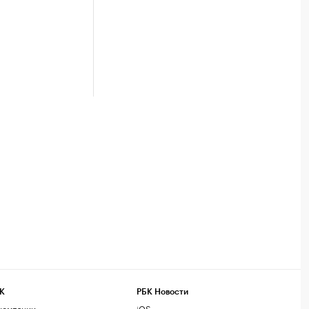
К
РБК Новости
компании
iOS