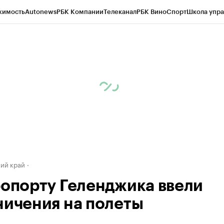
жимость
Autonews
РБК Компании
Телеканал
РБК Вино
Спорт
Школа упра
д
Стиль
Крипто
РБК Бизнес-среда
Дискуссионный клуб
Исследования
К
а контрагентов
Политика
Экономика
Бизнес
Технологии и медиа
Фина
ий край
ропорту Геленджика ввели
ничения на полеты