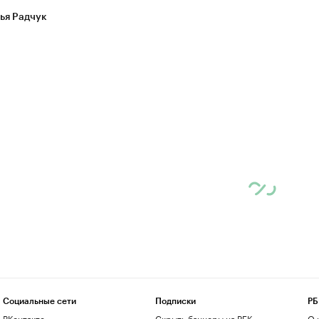
ья Радчук
Социальные сети
Подписки
РБ
ВКонтакте
Скрыть баннеры на РБК
О 