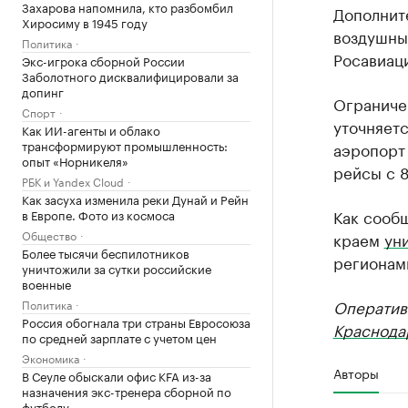
Захарова напомнила, кто разбомбил
Дополнит
Хиросиму в 1945 году
воздушных
Политика
Росавиац
Экс-игрока сборной России
Заболотного дисквалифицировали за
допинг
Ограниче
Спорт
уточняет
Как ИИ-агенты и облако
трансформируют промышленность:
аэропорт
опыт «Норникеля»
рейсы с 8
РБК и Yandex Cloud
Как засуха изменила реки Дунай и Рейн
Как сообщ
в Европе. Фото из космоса
Общество
краем
ун
Более тысячи беспилотников
регионами
уничтожили за сутки российские
военные
Оператив
Политика
Россия обогнала три страны Евросоюза
Краснода
по средней зарплате с учетом цен
Экономика
Авторы
В Сеуле обыскали офис KFA из-за
назначения экс-тренера сборной по
футболу