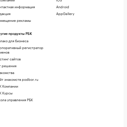
нтактная информация
Android
дакция
AppGallery
змещение рекламы
угие продукты РБК
лако для бизнеса
рпоративный регистратор
менов
стинг сайтов
г.решения
акомства
йт знакомств podbor.ru
К Компании
К Курсы
ола управления РБК