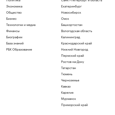
Школы с отличием: как изменилось
Экономика
Екатеринбург
представление об учебе рядом с домом
РБК и ПИК Серия плюс
Общество
Новосибирск
В Рунете произошел масштабный сбой
Бизнес
Омск
Технологии и медиа
Технологии и медиа
Башкортостан
В Японии заявили о запуске КНДР
Финансы
Вологодская область
снаряда «в сторону моря»
Биографии
Калининград
Политика
База знаний
Краснодарский край
В ЮФО зафиксировали самый низкий
уровень строительной инфляции
РБК Образование
Нижний Новгород
Краснодарский край
Пермский край
Автомобиль наехал на пешеходов в
Ростов-на-Дону
Омске, ранены восемь человек
Татарстан
Общество
Тюмень
Загрузить еще
Черноземье
Кавказ
Карелия
Мурманск
Приморский край