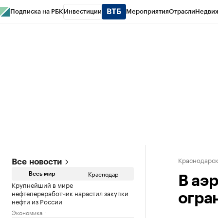
Подписка на РБК
Инвестиции
Мероприятия
Отрасли
Недви
РБК Курсы
РБК Life
Тренды
Визионеры
Национальные проекты
Горо
Газета
Спецпроекты СПб
Конференции СПб
Спецпроекты
Проверк
Краснодарск
Все новости
Краснодар
Весь мир
В аэ
Крупнейший в мире
нефтепереработчик нарастил закупки
огра
нефти из России
Экономика