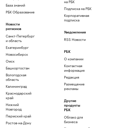
на РБК
База знаний
Подписка на РБК
РБК Образование
Корпоративная
подписка
Новости
регионов
Уведомления
Санкт-Петербург
RSS Новости
и область
Екатеринбург
РБК
Новосибирск
О компании
Омск
Контактная
Башкортостан
информация
Вологодская
Редакция
область
Размещение
Калининград
рекламы
Краснодарский
край
Другие
Нижний
продукты
Новгород
РБК
Пермский край
Облако для
бизнеса
Ростов-на-Дону