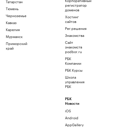
Корпоративный
Татарстан
регистратор
Тюмень
доменов
Черноземье
Хостинг
сайтов
Кавказ
Рег.решения
Карелия
Знакомства
Мурманск
Сайт
Приморский
знакомств
край
podbor.ru
РБК
Компании
РБК Курсы
Школа
управления
РБК
РБК
Новости
iOS
Android
AppGallery