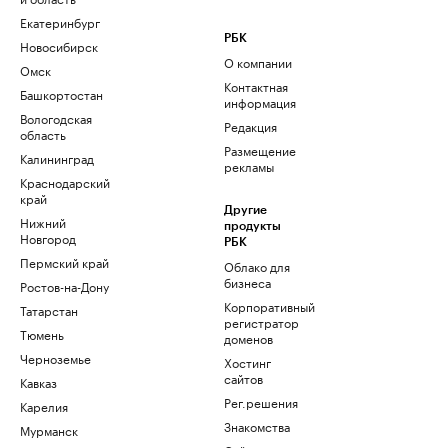
Екатеринбург
РБК
Новосибирск
О компании
Омск
Контактная
Башкортостан
информация
Вологодская
Редакция
область
Размещение
Калининград
рекламы
Краснодарский
край
Другие
Нижний
продукты
Новгород
РБК
Пермский край
Облако для
бизнеса
Ростов-на-Дону
Корпоративный
Татарстан
регистратор
Тюмень
доменов
Черноземье
Хостинг
сайтов
Кавказ
Рег.решения
Карелия
Знакомства
Мурманск