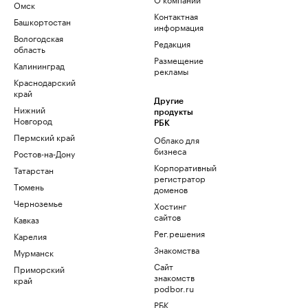
Омск
Контактная
Башкортостан
информация
Вологодская
Редакция
область
Размещение
Калининград
рекламы
Краснодарский
край
Другие
Нижний
продукты
Новгород
РБК
Пермский край
Облако для
бизнеса
Ростов-на-Дону
Корпоративный
Татарстан
регистратор
Тюмень
доменов
Черноземье
Хостинг
сайтов
Кавказ
Рег.решения
Карелия
Знакомства
Мурманск
Сайт
Приморский
знакомств
край
podbor.ru
РБК