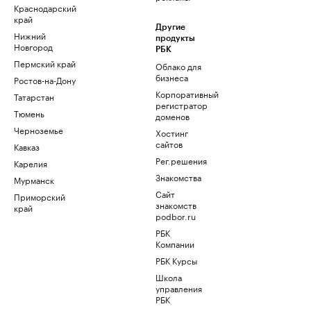
Краснодарский
край
Другие
Нижний
продукты
Новгород
РБК
Пермский край
Облако для
бизнеса
Ростов-на-Дону
Корпоративный
Татарстан
регистратор
Тюмень
доменов
Черноземье
Хостинг
сайтов
Кавказ
Рег.решения
Карелия
Знакомства
Мурманск
Сайт
Приморский
знакомств
край
podbor.ru
РБК
Компании
РБК Курсы
Школа
управления
РБК