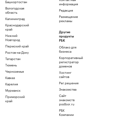
Башкортостан
информация
Вологодская
Редакция
область
Размещение
Калининград
рекламы
Краснодарский
край
Другие
Нижний
продукты
Новгород
РБК
Пермский край
Облако для
бизнеса
Ростов-на-Дону
Корпоративный
Татарстан
регистратор
Тюмень
доменов
Черноземье
Хостинг
сайтов
Кавказ
Рег.решения
Карелия
Знакомства
Мурманск
Сайт
Приморский
знакомств
край
podbor.ru
РБК
Компании