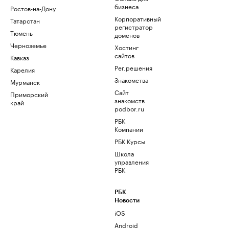
бизнеса
Ростов-на-Дону
Корпоративный
Татарстан
регистратор
Тюмень
доменов
Черноземье
Хостинг
сайтов
Кавказ
Рег.решения
Карелия
Знакомства
Мурманск
Сайт
Приморский
знакомств
край
podbor.ru
РБК
Компании
РБК Курсы
Школа
управления
РБК
РБК
Новости
iOS
Android