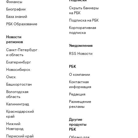
Финансы
Подписки
Скрыть баннеры
Биографии
на РБК
База знаний
Подписка на РБК
РБК Образование
Корпоративная
подписка
Новости
регионов
Уведомления
Санкт-Петербург
RSS Новости
и область
Екатеринбург
РБК
Новосибирск
О компании
Омск
Контактная
Башкортостан
информация
Вологодская
Редакция
область
Размещение
Калининград
рекламы
Краснодарский
край
Другие
Нижний
продукты
Новгород
РБК
Пермский край
Облако для