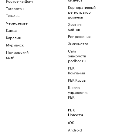
Ростов-на-Дону
Корпоративный
Татарстан
регистратор
Тюмень
доменов
Черноземье
Хостинг
сайтов
Кавказ
Рег.решения
Карелия
Знакомства
Мурманск
Сайт
Приморский
знакомств
край
podbor.ru
РБК
Компании
РБК Курсы
Школа
управления
РБК
РБК
Новости
iOS
Android