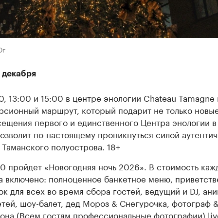
Юг
1 декабря
00, 13:00 и 15:00 в центре энологии Chateau Tamagne
рсионный маршрут, который подарит не только новые
сещения первого и единственного Центра энологии в
позволит по-настоящему проникнуться силой аутенти
 Таманского полуострова. 18+
00 пройдет «Новогодняя ночь 2026». В стоимость каж
а включено: полноценное банкетное меню, приветст
ок для всех во время сбора гостей, ведущий и DJ, ан
етей, шоу-балет, дед Мороз & Снегурочка, фотограф 
она (Всем гостям профессиональные фотографии),live