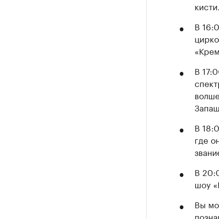
кисти.
В 16:
цирко
«Крем
В 17:
спект
волше
Запаш
В 18:
где о
звани
В 20:
шоу «
Вы мо
позна