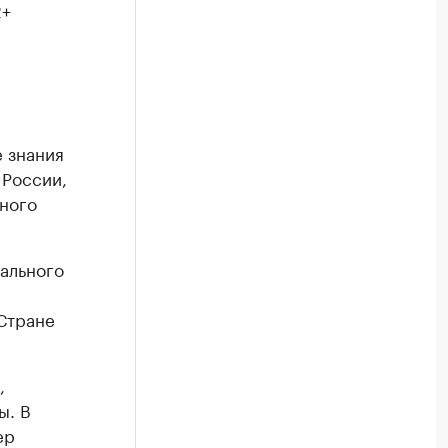
2+
 знания
 России,
чного
кального
 Стране
,
ы. В
ер