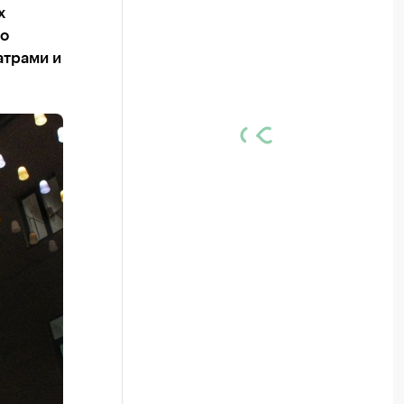
х
до
атрами и