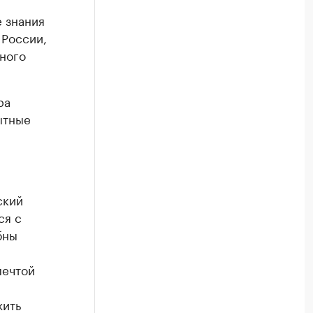
 знания
 России,
чного
ра
ытные
ский
ся с
бны
мечтой
жить