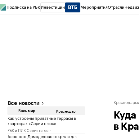
Подписка на РБК
Инвестиции
Мероприятия
Отрасли
Недви
РБК Курсы
РБК Life
Тренды
Визионеры
Национальные проекты
Горо
Газета
Спецпроекты СПб
Конференции СПб
Спецпроекты
Проверк
Краснодарск
Все новости
Краснодар
Весь мир
Куда
Как устроены приватные террасы в
квартирах «Серии плюс»
в Кр
РБК и ПИК Серия плюс
Аэропорт Домодедово открыли для