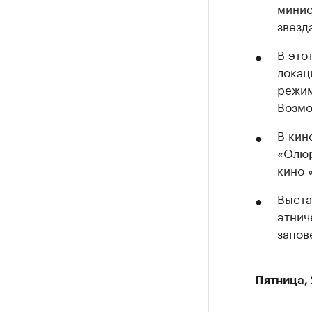
минис
звезд
В это
локац
режим
Возмо
В кин
«Олюр
кино 
Выста
этнич
запов
Пятница, 