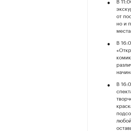
В 11:
экску
от по
но и 
места
В 16:
«Откр
комик
разли
начин
В 16:
спект
творч
краск
подсо
любой
остав