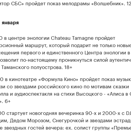
тор СБС» пройдет показ мелодрамы «Волшебник». 1
1 января
00 в центре энологии Chateau Tamagne пройдет
рсионный маршрут, который подарит не только новые
сещения первого и единственного Центра энологии в
позволит по-настоящему проникнуться силой аутенти
 Таманского полуострова. 18+
40 в кинотеатре «Формула Кино» пройдет показ музы
зи со звездами российского кино по мотивам сказки
лла и аудиоспектакля на стихи Высоцкого - «Алиса в
». 6+
00 стартует новогодняя вечеринка 90-х и 2000-х с DJ
им, Дедом Морозом, Снегурочкой и звездами эстрад
е звездных гостей вечера: ex. солист группы «Премь