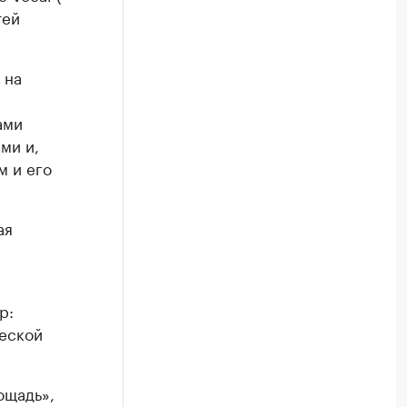
тей
 на
ами
ми и,
м и его
ая
р:
ческой
ощадь»,