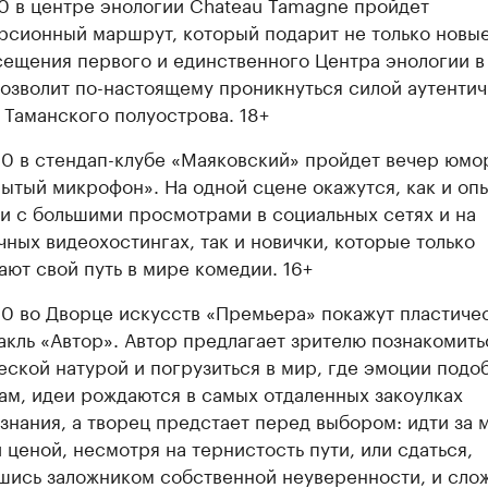
00 в центре энологии Chateau Tamagne пройдет
рсионный маршрут, который подарит не только новые
сещения первого и единственного Центра энологии в
позволит по-настоящему проникнуться силой аутенти
 Таманского полуострова. 18+
00 в стендап-клубе «Маяковский» пройдет вечер юмо
ытый микрофон». На одной сцене окажутся, как и оп
и с большими просмотрами в социальных сетях и на
чных видеохостингах, так и новички, которые только
ают свой путь в мире комедии. 16+
00 во Дворце искусств «Премьера» покажут пластиче
акль «Автор». Автор предлагает зрителю познакомить
еской натурой и погрузиться в мир, где эмоции подо
ам, идеи рождаются в самых отдаленных закоулках
знания, а творец предстает перед выбором: идти за 
 ценой, несмотря на тернистость пути, или сдаться,
шись заложником собственной неуверенности, и сло