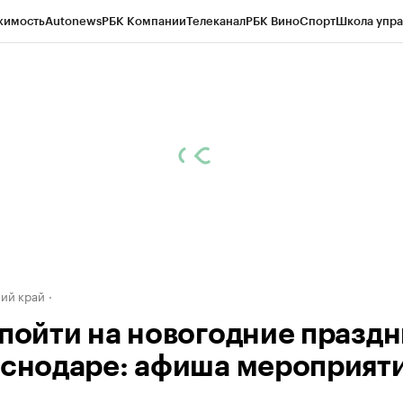
жимость
Autonews
РБК Компании
Телеканал
РБК Вино
Спорт
Школа упра
д
Стиль
Крипто
РБК Бизнес-среда
Дискуссионный клуб
Исследования
К
а контрагентов
Политика
Экономика
Бизнес
Технологии и медиа
Фина
ий край
 пойти на новогодние празд
аснодаре: афиша мероприят