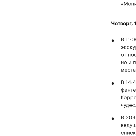
«Мони
Четверг, 
В 11:
экску
от по
но и 
места
В 14:
фэнте
Кэрро
чудес
В 20:
ведущ
списк