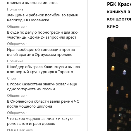
приема и вылета самолетов
РБК Крас
Политика
каникул в
Женщина и ребенок погибли во время
непогоды в Смоленске
концертов
Общество
кино
В суде по делу о порнографии для экс-
участницы «Дома-2» запросили арест
Общество
Иран сообщил об «операции против
целей врага» в Ормузском проливе
Политика
Шнайдер обыграла Калинскую и вышла
в четвертый круг турнира в Торонто
Спорт
В горах Казахстана эвакуировали еще
одного туриста из России
Общество
В Смоленской области ввели режим ЧС
после мощного циклона
Общество
Что такое медленная жизнь и какую
роль в этом играет дерево
РБК и Старквуд