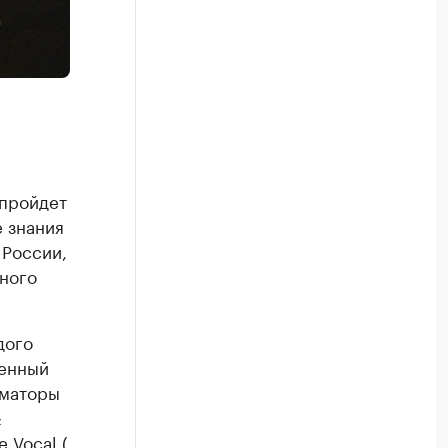
 пройдет
 знания
 России,
чного
дого
венный
иматоры
&
 Vocal (