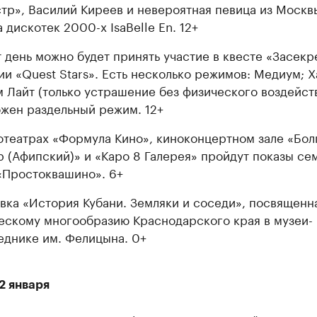
тр», Василий Киреев и невероятная певица из Москв
а дискотек 2000-х IsaBelle En. 12+
т день можно будет принять участие в квесте «Засекр
ии «Quest Stars». Есть несколько режимов: Медиум; Х
 Лайт (только устрашение без физического воздейств
жен раздельный режим. 12+
отеатрах «Формула Кино», киноконцертном зале «Бол
 (Афипский)» и «Каро 8 Галерея» пройдут показы се
«Простоквашино». 6+
вка «История Кубани. Земляки и соседи», посвященн
ескому многообразию Краснодарского края в музеи-
еднике им. Фелицына. 0+
2 января