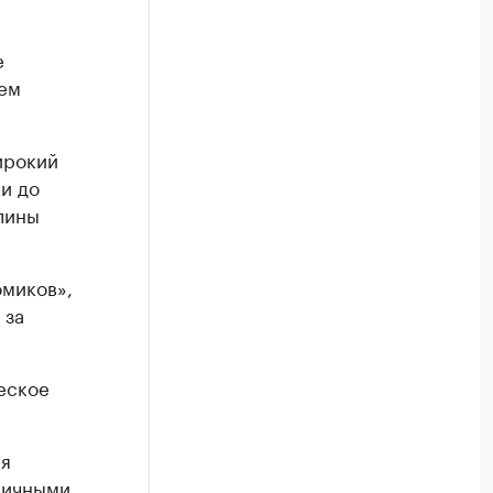
е
ем
ирокий
и до
лины
омиков»,
 за
еское
ая
зличными