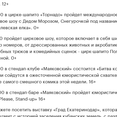
 12+
00 в цирке-шапито «Торнадо» пройдет международно
вое шоу с Дедом Морозом, Снегурочкой под названи
левская елка». 0+
00 пройдет цирковое шоу, которое включает в себя ш
р номеров, от дрессированных животных и акробатик
бных трюков и комедийных сценок - цирк-шапито По
ной. 0+
00 в стендап-клубе «Маяковский» состоится «Битва к
ни сойдутся в ожесточенной юмористической схватке
е самого смешного комика этой недели. 16+
00 в стендап-баре «Маяковский» пройдет юмористич
Please, Stand-up» 16+
жете посетить выставку «Град Екатеринодар», котор
комит с историей заселения кубанских земель, с ра