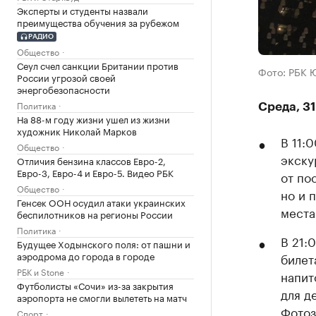
Эксперты и студенты назвали
преимущества обучения за рубежом
РАДИО
Общество
Сеул счел санкции Британии против
Фото: РБК 
России угрозой своей
энергобезопасности
Политика
Среда, 3
На 88-м году жизни ушел из жизни
художник Николай Марков
В 11:
Общество
экску
Отличия бензина классов Евро-2,
Евро-3, Евро-4 и Евро-5. Видео РБК
от по
Общество
но и 
Генсек ООН осудил атаки украинских
места
беспилотников на регионы России
Политика
В 21:
Будущее Ходынского поля: от пашни и
аэродрома до города в городе
билет
РБК и Stone
напит
Футболисты «Сочи» из-за закрытия
для д
аэропорта не смогли вылететь на матч
Фотоз
Спорт