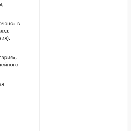
ы,
ечено» в
ард;
ия).
гария»,
мейного
ая