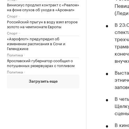
Винисиус продлил контракт с «Реалом»
Певиц
на фоне слухов об уходе в «Арсенал»
(Леди
Спорт
Российский прыгун в воду взял второе
В 23:
золото на чемпионате Европы
спект
Спорт
трехч
«Аэрофлот» предупредил об
изменении расписания в Сочи и
трамв
Геленджике
конеч
Политика
внучк
Ярославский губернатор сообщил о
потушенных резервуарах с топливом
Выста
Политика
этнич
Загрузить еще
запов
В чет
Щелку
сцены
В кин