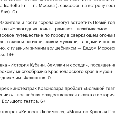
а IsaBelle En — г . Москва ), саксофон на встречу гос
 Sax). 0+
00 жители и гости города смогут встретить Новый год
акле «Новогодняя ночь в трамвае» - незабываемое
асовое путешествие по городу в сверкающем огоньк
ае, с живой елочкой, живой музыкой, танцами и песня
но, с главным зимним волшебником — Дедом Морозо
ой. 18+
вка «История Кубани. Земляки и соседи», посвященн
ескому многообразию Краснодарского края в музеи-
еднике им. Фелицына. 0+
ырех кинотеатрах Краснодара пройдет «Большой теат
нчик» - волшебная рождественская сказка с истори
 Большого театра. 6+
отеатрах «Киносет Любимово», «Монитор Красная Пл