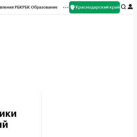
Краснодарский край
вления РБК
РБК Образование
редитные рейтинги
Франшизы
нсы
Рынок наличной валюты
ники
ий