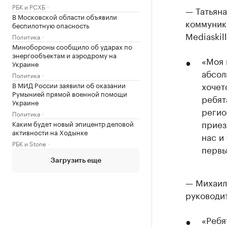
РБК и РСХБ
— Татьян
В Московской области объявили
коммуник
беспилотную опасность
Mediaskill
Политика
Минобороны сообщило об ударах по
энергообъектам и аэродрому на
«Моя 
Украине
абсол
Политика
хочет
В МИД России заявили об оказании
Румынией прямой военной помощи
ребят
Украине
регио
Политика
приез
Каким будет новый эпицентр деловой
активности на Ходынке
нас и
РБК и Stone
первы
Загрузить еще
— Михаил
руководи
«Ребя