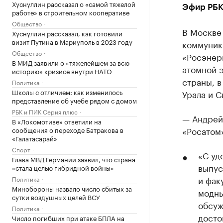
Хуснуллин рассказал о «самой тяжелой
Эфир РБК
работе» в строительном кооперативе
Общество
В Москве
Хуснуллин рассказал, как готовили
визит Путина в Мариуполь в 2023 году
коммуник
Общество
«Росэнер
В МИД заявили о «тяжелейшем за всю
атомной э
историю» кризисе внутри НАТО
страны, в
Политика
Школы с отличием: как изменилось
Урала и С
представление об учебе рядом с домом
РБК и ПИК Серия плюс
— Андрей
В «Локомотиве» ответили на
«Росатом
сообщения о переходе Батракова в
«Галатасарай»
Спорт
«С уд
Глава МВД Германии заявил, что страна
выпус
«стала целью гибридной войны»
и фак
Политика
Минобороны назвало число сбитых за
модны
сутки воздушных целей ВСУ
обсуж
Политика
досто
Число погибших при атаке БПЛА на