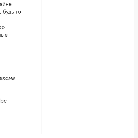
райне
 будь то
ро
ные
екома
be-