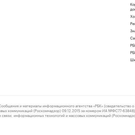
Ко
до
Хо
Ре
Зн
Са
РБ
РБ
Шк
ения и материалы информационного агентства «РБК» (свидетельство о 
овых коммуникаций (Роскомнадзор) 09.12.2015 за номером ИА №ФС77-63848) 
 связи, информационных технологий и массовых коммуникаций (Роскомнадз