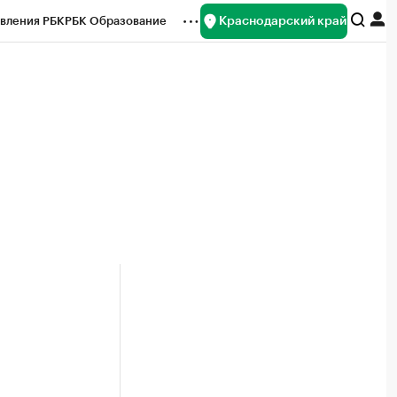
Краснодарский край
вления РБК
РБК Образование
редитные рейтинги
Франшизы
нсы
Рынок наличной валюты