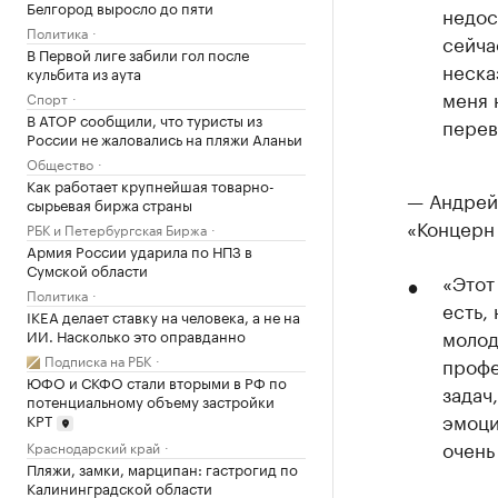
Белгород выросло до пяти
недос
Политика
сейча
В Первой лиге забили гол после
неска
кульбита из аута
меня 
Спорт
В АТОР сообщили, что туристы из
перев
России не жаловались на пляжи Аланьи
Общество
Как работает крупнейшая товарно-
— Андрей
сырьевая биржа страны
«Концерн
РБК и Петербургская Биржа
Армия России ударила по НПЗ в
Сумской области
«Этот
Политика
есть,
IKEA делает ставку на человека, а не на
молод
ИИ. Насколько это оправданно
Подписка на РБК
профе
ЮФО и СКФО стали вторыми в РФ по
задач
потенциальному объему застройки
эмоци
КРТ
очень
Краснодарский край
Пляжи, замки, марципан: гастрогид по
Калининградской области