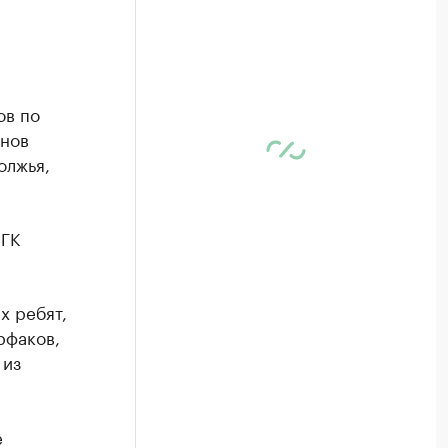
ов по
онов
олжья,
 ГК
х ребят,
рфаков,
 из
е