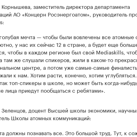
а Корнышева, заместитель директора департамента
аций АО «Концерн Росэнергоатом», руководитель пр
s:
голубая мечта — чтобы были вовлечены все атомные 
ютно, у нас их сейчас 12 в стране, а будет еще больш
ся, чтобы в каждом регионе был свой Mediaskills, что
а там же слушали спикеров, жили в каком-то прекра
нальном центре, а потом уже самые-самые финалист
жали к нам. Хотим расти, конечно, хотим углубляться.
 так топ-спикеры в школе, но может быть когда-нибудь
е лица приедут пообщаться с ребятами».
 Зеленцов, доцент Высшей школы экономики, научны
тель Школы атомных коммуникаций:
та должны познавать все. Это большой труд. Тут, к со