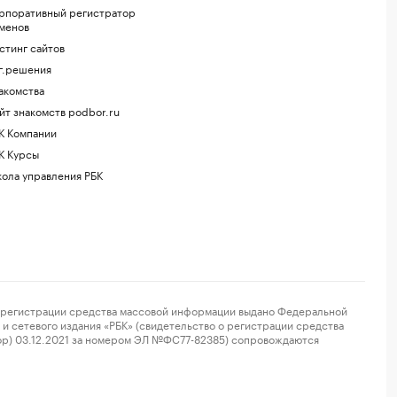
рпоративный регистратор
менов
стинг сайтов
г.решения
акомства
йт знакомств podbor.ru
К Компании
К Курсы
ола управления РБК
регистрации средства массовой информации выдано Федеральной
и сетевого издания «РБК» (свидетельство о регистрации средства
ор) 03.12.2021 за номером ЭЛ №ФС77-82385) сопровождаются