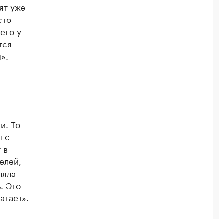
ят уже
сто
его у
тся
».
и. То
я с
 в
елей,
ляла
. Это
атает».