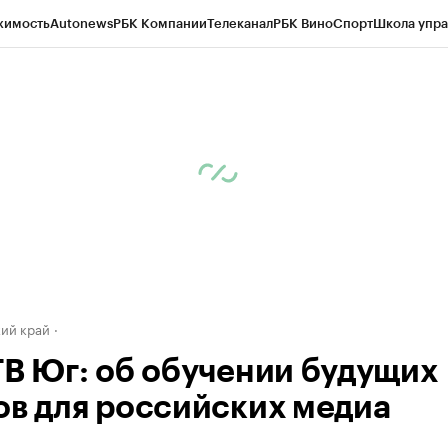
жимость
Autonews
РБК Компании
Телеканал
РБК Вино
Спорт
Школа упра
д
Стиль
Крипто
РБК Бизнес-среда
Дискуссионный клуб
Исследования
К
а контрагентов
Политика
Экономика
Бизнес
Технологии и медиа
Фина
ий край
ТВ Юг: об обучении будущих
ов для российских медиа