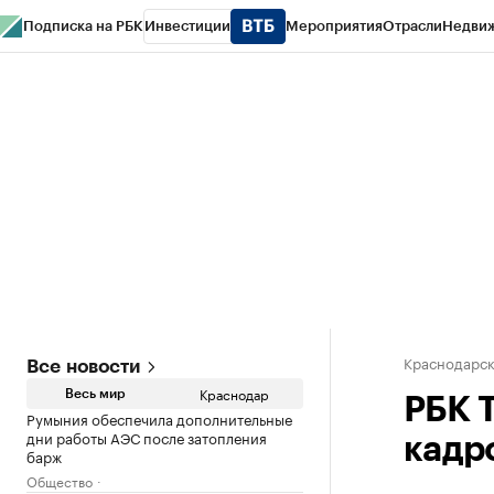
Подписка на РБК
Инвестиции
Мероприятия
Отрасли
Недви
РБК Курсы
РБК Life
Тренды
Визионеры
Национальные проекты
Горо
Газета
Спецпроекты СПб
Конференции СПб
Спецпроекты
Проверк
Краснодарск
Все новости
Краснодар
Весь мир
РБК 
Румыния обеспечила дополнительные
дни работы АЭС после затопления
кадр
барж
Общество