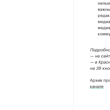
нельз
важны
редак
медиа
медиа
комму
Подробнос
— на сайт
— в Крас
на 39 кно
Архив пр
канале