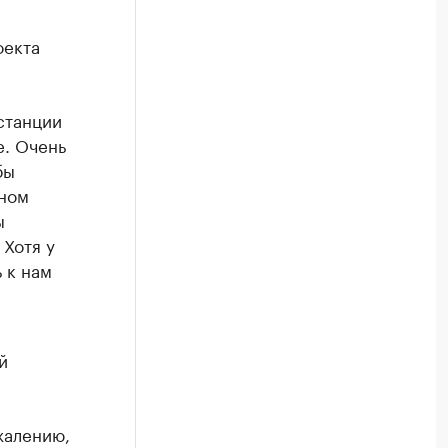
оекта
станции
е. Очень
бы
сном
ы
 Хотя у
 к нам
й
жалению,