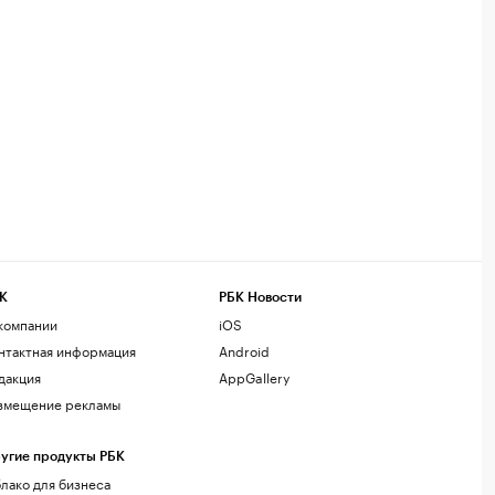
К
РБК Новости
компании
iOS
нтактная информация
Android
дакция
AppGallery
змещение рекламы
угие продукты РБК
лако для бизнеса