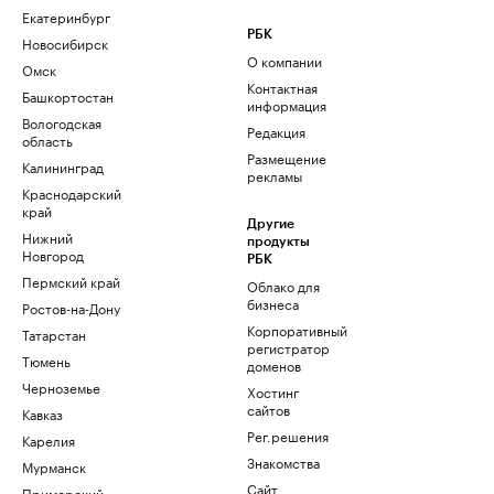
Екатеринбург
РБК
Новосибирск
О компании
Омск
Контактная
Башкортостан
информация
Вологодская
Редакция
область
Размещение
Калининград
рекламы
Краснодарский
край
Другие
Нижний
продукты
Новгород
РБК
Пермский край
Облако для
бизнеса
Ростов-на-Дону
Корпоративный
Татарстан
регистратор
Тюмень
доменов
Черноземье
Хостинг
сайтов
Кавказ
Рег.решения
Карелия
Знакомства
Мурманск
Сайт
Приморский