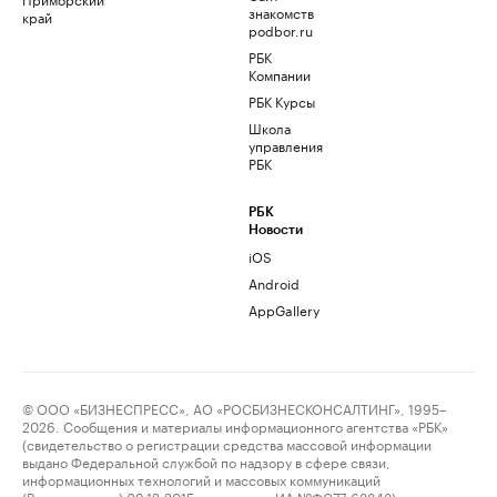
знакомств
край
podbor.ru
РБК
Компании
РБК Курсы
Школа
управления
РБК
РБК
Новости
iOS
Android
AppGallery
© ООО «БИЗНЕСПРЕСС», АО «РОСБИЗНЕСКОНСАЛТИНГ», 1995–
2026. Сообщения и материалы информационного агентства «РБК»
(свидетельство о регистрации средства массовой информации
выдано Федеральной службой по надзору в сфере связи,
информационных технологий и массовых коммуникаций
(Роскомнадзор) 09.12.2015 за номером ИА №ФС77-63848) и сетевого