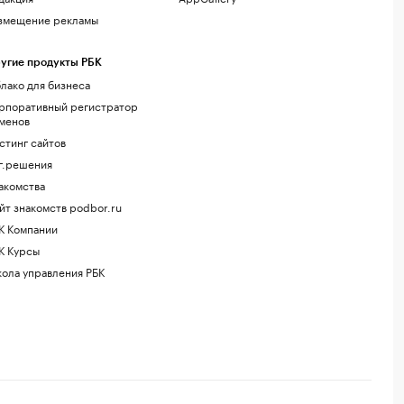
змещение рекламы
угие продукты РБК
лако для бизнеса
рпоративный регистратор
менов
стинг сайтов
г.решения
акомства
йт знакомств podbor.ru
К Компании
К Курсы
ола управления РБК