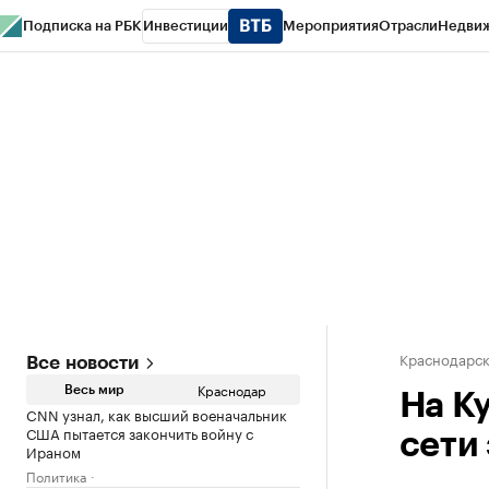
Подписка на РБК
Инвестиции
Мероприятия
Отрасли
Недви
РБК Курсы
РБК Life
Тренды
Визионеры
Национальные проекты
Горо
Газета
Спецпроекты СПб
Конференции СПб
Спецпроекты
Проверк
Краснодарск
Все новости
Краснодар
Весь мир
На К
CNN узнал, как высший военачальник
США пытается закончить войну с
сети
Ираном
Политика