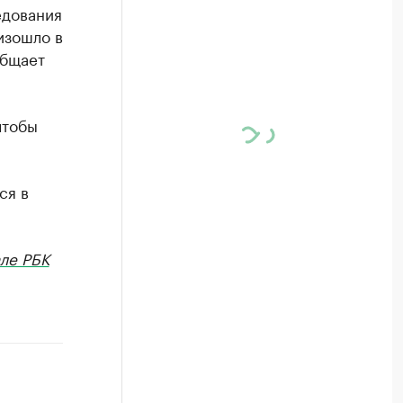
едования
изошло в
общает
чтобы
ся в
ле РБК