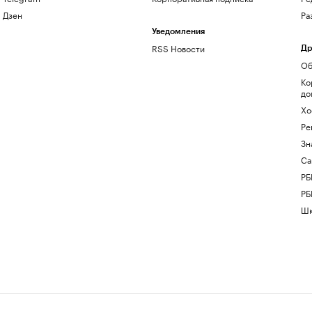
Дзен
Ра
Уведомления
RSS Новости
Др
Об
Ко
до
Хо
Ре
Зн
Са
РБ
РБ
Шк