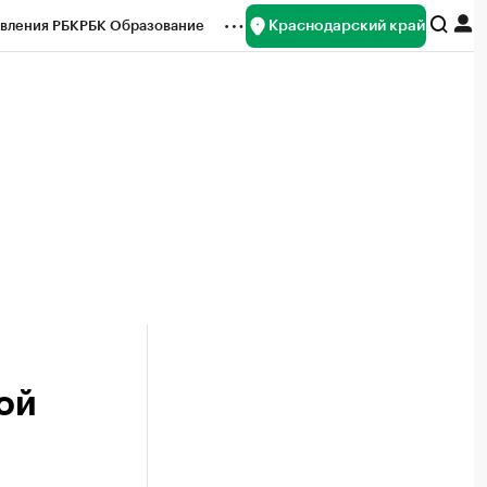
Краснодарский край
вления РБК
РБК Образование
редитные рейтинги
Франшизы
нсы
Рынок наличной валюты
ой