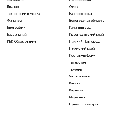
Политика
Бизнес
Омск
Экспорт синтетических алмазов из
Технологии и медиа
Башкортостан
Китая резко вырос на фоне бума ИИ
Финансы
Вологодская область
Технологии и медиа
Биографии
Калининград
В Чехии при нападении с ножом
пострадали четыре человека
База знаний
Краснодарский край
Общество
РБК Образование
Нижний Новгород
Telegraph сообщил о выплатах УЕФА
Пермский край
вероятной любовнице Инфантино
Ростов-на-Дону
Спорт
Татарстан
Ученые оценили риски от созданных с
помощью ИИ искусственных вирусов
Тюмень
Общество
Черноземье
«Ноев ковчег»: почему в восточной
Кавказ
Арктике эволюция шла непрерывно
Карелия
РБК и УК Первая
Мурманск
Загрузить еще
Приморский край