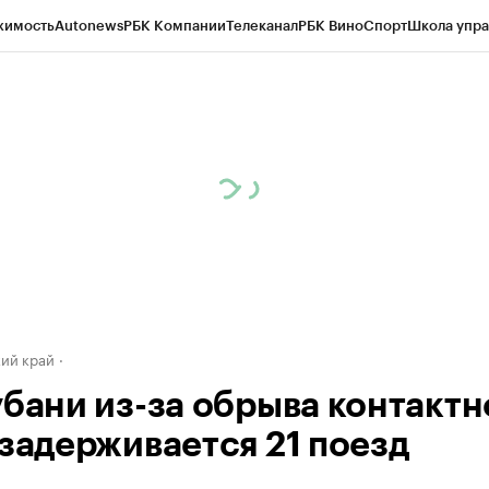
жимость
Autonews
РБК Компании
Телеканал
РБК Вино
Спорт
Школа упра
д
Стиль
Крипто
РБК Бизнес-среда
Дискуссионный клуб
Исследования
К
а контрагентов
Политика
Экономика
Бизнес
Технологии и медиа
Фина
ий край
убани из-за обрыва контактн
 задерживается 21 поезд