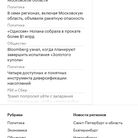
Политика
В семи регионах, включая Московскую
область, объявили ракетную опасность
Политика
«Одиссея» Нолана собрала в прокате
более $1 млрд
Общество
Bloomberg узнал, когда планируют
завершить испытания «Золотого
купола»
Политика
Четыре доступных и понятных
инструмента диверсификации
накоплений
РБК и Сбер
Трамп попросил уйти с заседания
Госдепа раньше, чтобы «вести войну»
Политика
Испания ввела контроль на границе
Рубрики
Новости регионов
для путешественников из Италии
Политика
Санкт-Петербург и область
Политика
Экономика
Екатеринбург
Bloomberg узнал, что Украине грозит
обвал экспорта зерна
Общество
Новосибирск