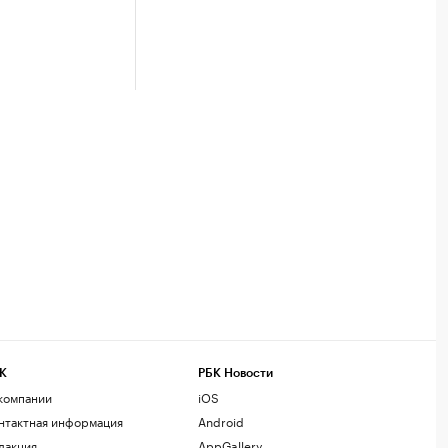
К
РБК Новости
компании
iOS
нтактная информация
Android
дакция
AppGallery