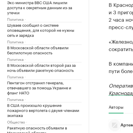
Экс-министра ВВС США лишили
В Красно
доступа к секретным данным из-за
и 3 приго
утечки
2 часа но
Политика
Шуваев сообщил о системе
пресс-сл
оповещения, для которой не нужны
сеть и зарядка
«Железно
Политика
В Московской области объявили
сократить
беспилотную опасность
Политика
В компан
В Московской области второй раз за
пути боле
ночь объявили ракетную опасность
Политика
Пентагон отстранил генерала,
Оператив
отвечавшего за помощь Украине и
Краснода
фланг НАТО
Политика
В США произошло крушение
Авторы
пожарного вертолета с двумя членами
экипажа
Общество
Артем
Ракетную опасность объявили в
Московской области