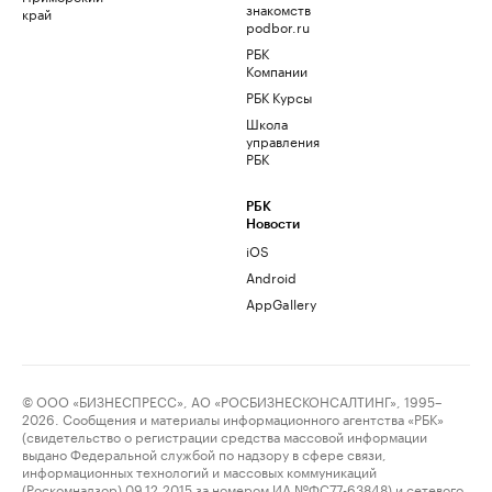
знакомств
край
podbor.ru
РБК
Компании
РБК Курсы
Школа
управления
РБК
РБК
Новости
iOS
Android
AppGallery
© ООО «БИЗНЕСПРЕСС», АО «РОСБИЗНЕСКОНСАЛТИНГ», 1995–
2026. Сообщения и материалы информационного агентства «РБК»
(свидетельство о регистрации средства массовой информации
выдано Федеральной службой по надзору в сфере связи,
информационных технологий и массовых коммуникаций
(Роскомнадзор) 09.12.2015 за номером ИА №ФС77-63848) и сетевого