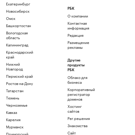
Екатеринбург
РБК
Новосибирск
О компании
Омск
Контактная
Башкортостан
информация
Вологодская
Редакция
область
Размещение
Калининград
рекламы
Краснодарский
край
Другие
Нижний
продукты
Новгород
РБК
Пермский край
Облако для
бизнеса
Ростов-на-Дону
Корпоративный
Татарстан
регистратор
Тюмень
доменов
Черноземье
Хостинг
сайтов
Кавказ
Рег.решения
Карелия
Знакомства
Мурманск
Сайт
Приморский