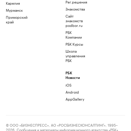
Рег.решения
Карелия
Знакомства
Мурманск
Сайт
Приморский
знакомств
край
podbor.ru
РБК
Компании
РБК Курсы
Школа
управления
РБК
РБК
Новости
iOS
Android
AppGallery
© ООО «БИЗНЕСПРЕСС», АО «РОСБИЗНЕСКОНСАЛТИНГ», 1995–
2026. Сообщения и материалы информационного агентства «РБК»