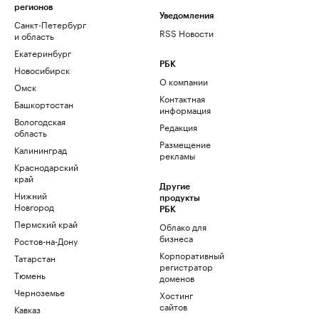
регионов
Уведомления
Санкт-Петербург
RSS Новости
и область
Екатеринбург
РБК
Новосибирск
О компании
Омск
Контактная
Башкортостан
информация
Вологодская
Редакция
область
Размещение
Калининград
рекламы
Краснодарский
край
Другие
Нижний
продукты
Новгород
РБК
Пермский край
Облако для
бизнеса
Ростов-на-Дону
Корпоративный
Татарстан
регистратор
Тюмень
доменов
Черноземье
Хостинг
сайтов
Кавказ