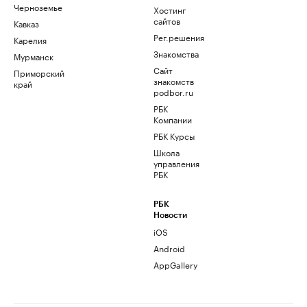
Черноземье
Хостинг
сайтов
Кавказ
Рег.решения
Карелия
Знакомства
Мурманск
Сайт
Приморский
знакомств
край
podbor.ru
РБК
Компании
РБК Курсы
Школа
управления
РБК
РБК
Новости
iOS
Android
AppGallery