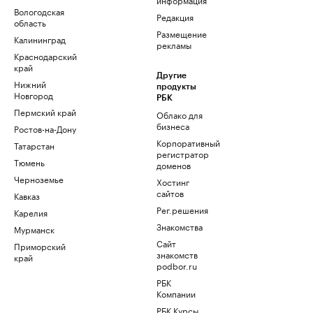
Вологодская
Редакция
область
Размещение
Калининград
рекламы
Краснодарский
край
Другие
Нижний
продукты
Новгород
РБК
Пермский край
Облако для
бизнеса
Ростов-на-Дону
Корпоративный
Татарстан
регистратор
Тюмень
доменов
Черноземье
Хостинг
сайтов
Кавказ
Рег.решения
Карелия
Знакомства
Мурманск
Сайт
Приморский
знакомств
край
podbor.ru
РБК
Компании
РБК Курсы