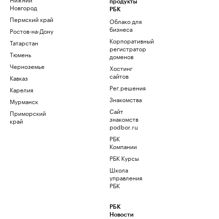
продукты
Новгород
РБК
Пермский край
Облако для
бизнеса
Ростов-на-Дону
Корпоративный
Татарстан
регистратор
Тюмень
доменов
Черноземье
Хостинг
сайтов
Кавказ
Рег.решения
Карелия
Знакомства
Мурманск
Сайт
Приморский
знакомств
край
podbor.ru
РБК
Компании
РБК Курсы
Школа
управления
РБК
РБК
Новости