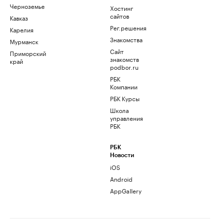
Черноземье
Хостинг
сайтов
Кавказ
Рег.решения
Карелия
Знакомства
Мурманск
Сайт
Приморский
знакомств
край
podbor.ru
РБК
Компании
РБК Курсы
Школа
управления
РБК
РБК
Новости
iOS
Android
AppGallery