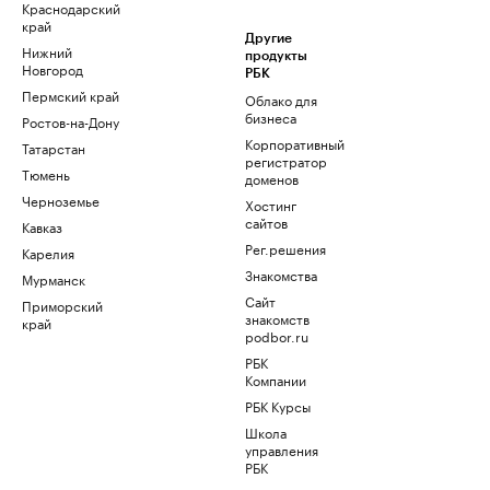
Краснодарский
край
Другие
Нижний
продукты
Новгород
РБК
Пермский край
Облако для
бизнеса
Ростов-на-Дону
Корпоративный
Татарстан
регистратор
Тюмень
доменов
Черноземье
Хостинг
сайтов
Кавказ
Рег.решения
Карелия
Знакомства
Мурманск
Сайт
Приморский
знакомств
край
podbor.ru
РБК
Компании
РБК Курсы
Школа
управления
РБК