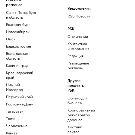
Новости
регионов
Уведомления
Санкт-Петербург
RSS Новости
и область
Екатеринбург
РБК
Новосибирск
О компании
Омск
Контактная
Башкортостан
информация
Вологодская
Редакция
область
Размещение
Калининград
рекламы
Краснодарский
край
Другие
Нижний
продукты
Новгород
РБК
Пермский край
Облако для
бизнеса
Ростов-на-Дону
Корпоративный
Татарстан
регистратор
Тюмень
доменов
Черноземье
Хостинг
сайтов
Кавказ