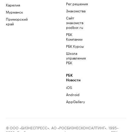
Рег.решения
Карелия
Знакомства
Мурманск
Сайт
Приморский
знакомств
край
podbor.ru
РБК
Компании
РБК Курсы
Школа
управления
РБК
РБК
Новости
iOS
Android
AppGallery
© ООО «БИЗНЕСПРЕСС», АО «РОСБИЗНЕСКОНСАЛТИНГ», 1995–