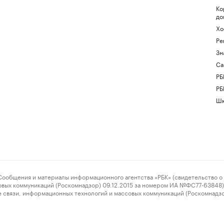
Ко
до
Хо
Ре
Зн
Са
РБ
РБ
Шк
ения и материалы информационного агентства «РБК» (свидетельство о 
овых коммуникаций (Роскомнадзор) 09.12.2015 за номером ИА №ФС77-63848) 
 связи, информационных технологий и массовых коммуникаций (Роскомнадз