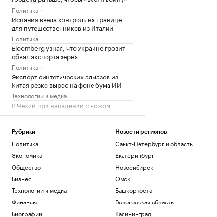
Политика
Испания ввела контроль на границе
для путешественников из Италии
Политика
Bloomberg узнал, что Украине грозит
обвал экспорта зерна
Политика
Экспорт синтетических алмазов из
Китая резко вырос на фоне бума ИИ
Технологии и медиа
В Чехии при нападении с ножом
пострадали четыре человека
Общество
Telegraph сообщил о выплатах УЕФА
Рубрики
Новости регионов
вероятной любовнице Инфантино
Политика
Санкт-Петербург и область
Спорт
Экономика
Екатеринбург
Общество
Новосибирск
Загрузить еще
Бизнес
Омск
Технологии и медиа
Башкортостан
Финансы
Вологодская область
Биографии
Калининград