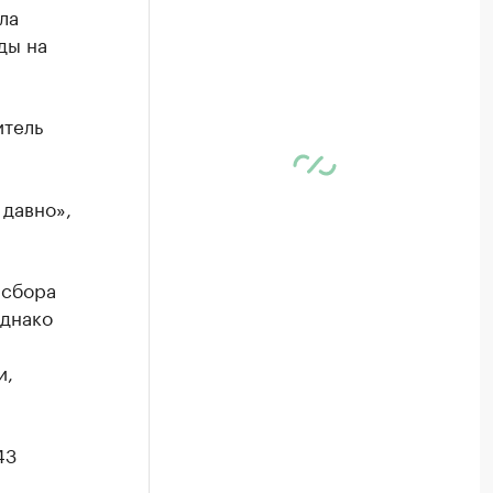
ла
ды на
итель
 давно»,
 сбора
Однако
и,
43