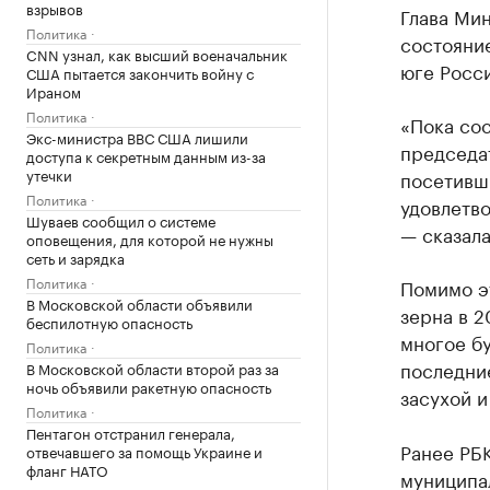
взрывов
Глава Мин
Политика
состояние
CNN узнал, как высший военачальник
юге Росс
США пытается закончить войну с
Ираном
Политика
«Пока со
Экс-министра ВВС США лишили
председат
доступа к секретным данным из-за
утечки
посетивши
Политика
удовлетво
Шуваев сообщил о системе
— сказала
оповещения, для которой не нужны
сеть и зарядка
Политика
Помимо э
В Московской области объявили
зерна в 2
беспилотную опасность
многое бу
Политика
последни
В Московской области второй раз за
ночь объявили ракетную опасность
засухой 
Политика
Пентагон отстранил генерала,
Ранее РБ
отвечавшего за помощь Украине и
фланг НАТО
муниципа