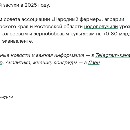
 засухи в 2025 году.
м совета ассоциации «Народный фермер», аграрии
рского края и Ростовской области
недополучили
урож
 колосовым и зернобобовым культурам на 70-80 млрд
 эквиваленте.
ные новости и важная информация — в
Telegram-кана
р
. Аналитика, мнения, лонгриды — в
Дзен
едурко