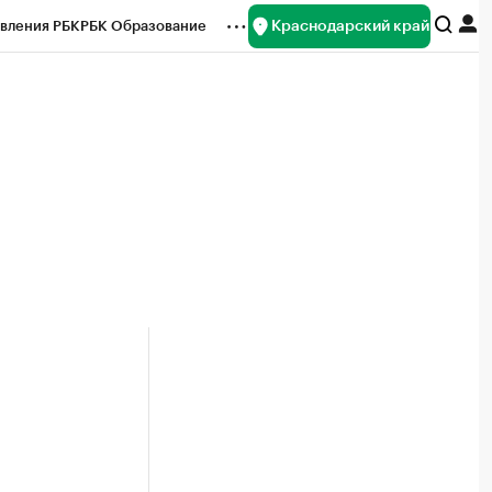
Краснодарский край
вления РБК
РБК Образование
редитные рейтинги
Франшизы
нсы
Рынок наличной валюты