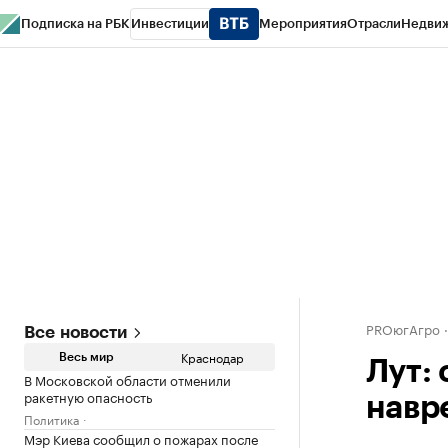
Подписка на РБК
Инвестиции
Мероприятия
Отрасли
Недви
РБК Курсы
РБК Life
Тренды
Визионеры
Национальные проекты
Горо
Газета
Спецпроекты СПб
Конференции СПб
Спецпроекты
Проверк
PROюгАгро
Все новости
Краснодар
Весь мир
Лут:
В Московской области отменили
ракетную опасность
навр
Политика
Мэр Киева сообщил о пожарах после