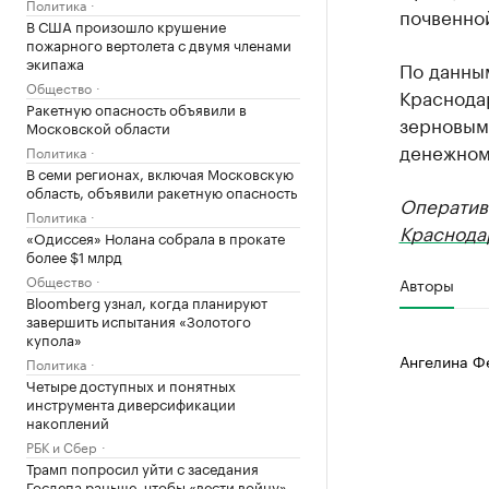
Политика
почвенной
В США произошло крушение
пожарного вертолета с двумя членами
экипажа
По данны
Общество
Краснода
Ракетную опасность объявили в
зерновым
Московской области
денежном
Политика
В семи регионах, включая Московскую
область, объявили ракетную опасность
Оператив
Политика
Краснода
«Одиссея» Нолана собрала в прокате
более $1 млрд
Общество
Авторы
Bloomberg узнал, когда планируют
завершить испытания «Золотого
купола»
Ангелина Ф
Политика
Четыре доступных и понятных
инструмента диверсификации
накоплений
РБК и Сбер
Трамп попросил уйти с заседания
Госдепа раньше, чтобы «вести войну»