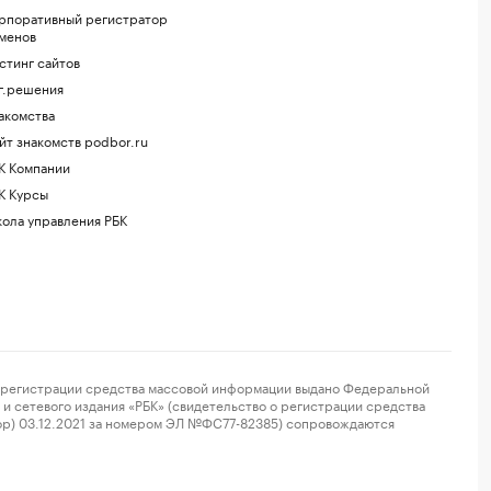
рпоративный регистратор
менов
стинг сайтов
г.решения
акомства
йт знакомств podbor.ru
К Компании
К Курсы
ола управления РБК
регистрации средства массовой информации выдано Федеральной
и сетевого издания «РБК» (свидетельство о регистрации средства
ор) 03.12.2021 за номером ЭЛ №ФС77-82385) сопровождаются