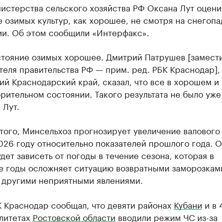
истерства сельского хозяйства РФ Оксана Лут оцени
 озимых культур, как хорошее, не смотря на снегопа
ии. Об этом сообщили «Интерфакс».
стояние озимых хорошее. Дмитрий Патрушев [замест
еля правительства РФ — прим. ред. РБК Краснодар],
й Краснодарский край, сказал, что все в хорошем и
рительном состоянии. Такого результата не было уже
 Лут.
того, Минсельхоз прогнозирует увеличение валового
026 году относительно показателей прошлого года. 
дет зависеть от погоды в течение сезона, которая в
е годы осложняет ситуацию возвратными заморозкам
и другими неприятными явлениями.
К Краснодар сообщал, что девяти районах
Кубани
и в 
литетах
Ростовской области
вводили режим ЧС из-за