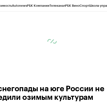
жимость
Autonews
РБК Компании
Телеканал
РБК Вино
Спорт
Школа упра
д
Стиль
Крипто
РБК Бизнес-среда
Дискуссионный клуб
Исследования
К
а контрагентов
Политика
Экономика
Бизнес
Технологии и медиа
Фина
 снегопады на юге России не
едили озимым культурам