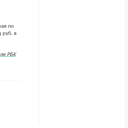
ая по
 руб. в
ле РБК