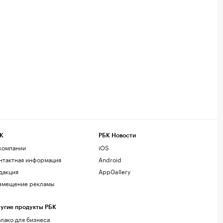
К
РБК Новости
компании
iOS
нтактная информация
Android
дакция
AppGallery
змещение рекламы
угие продукты РБК
лако для бизнеса