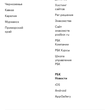
Черноземье
Хостинг
сайтов
Кавказ
Рег.решения
Карелия
Знакомства
Мурманск
Сайт
Приморский
знакомств
край
podbor.ru
РБК
Компании
РБК Курсы
Школа
управления
РБК
РБК
Новости
iOS
Android
AppGallery