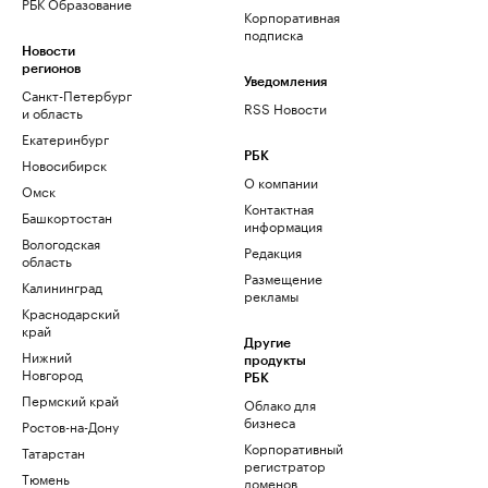
РБК Образование
Корпоративная
подписка
Новости
регионов
Уведомления
Санкт-Петербург
RSS Новости
и область
Екатеринбург
РБК
Новосибирск
О компании
Омск
Контактная
Башкортостан
информация
Вологодская
Редакция
область
Размещение
Калининград
рекламы
Краснодарский
край
Другие
Нижний
продукты
Новгород
РБК
Пермский край
Облако для
бизнеса
Ростов-на-Дону
Корпоративный
Татарстан
регистратор
Тюмень
доменов