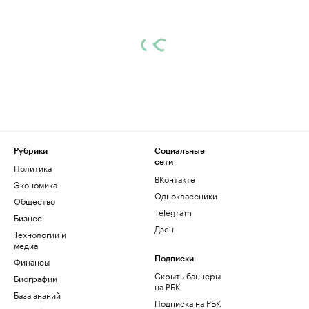
Рубрики
Социальные
сети
Политика
ВКонтакте
Экономика
Одноклассники
Общество
Telegram
Бизнес
Дзен
Технологии и
медиа
Финансы
Подписки
Скрыть баннеры
Биографии
на РБК
База знаний
Подписка на РБК