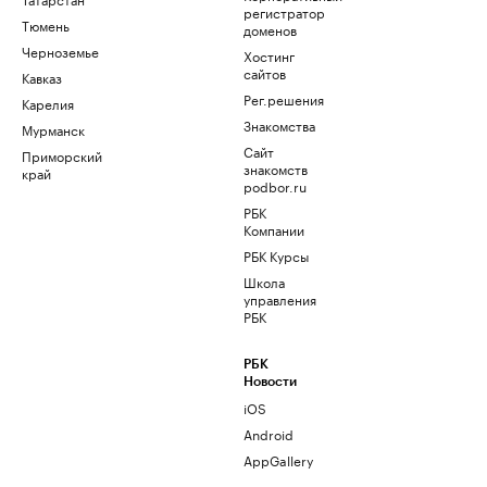
регистратор
Тюмень
доменов
Черноземье
Хостинг
сайтов
Кавказ
Рег.решения
Карелия
Знакомства
Мурманск
Сайт
Приморский
знакомств
край
podbor.ru
РБК
Компании
РБК Курсы
Школа
управления
РБК
РБК
Новости
iOS
Android
AppGallery