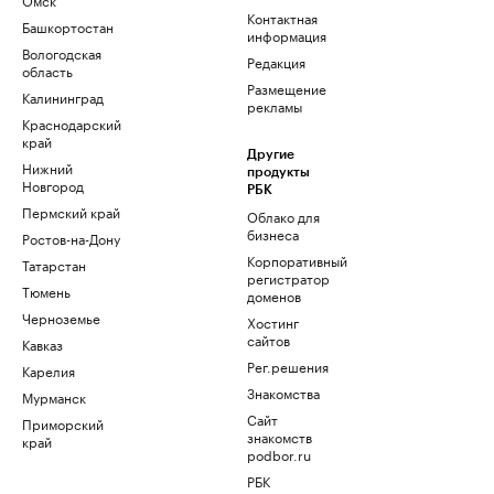
Контактная
Башкортостан
информация
Вологодская
Редакция
область
Размещение
Калининград
рекламы
Краснодарский
край
Другие
Нижний
продукты
Новгород
РБК
Пермский край
Облако для
бизнеса
Ростов-на-Дону
Корпоративный
Татарстан
регистратор
Тюмень
доменов
Черноземье
Хостинг
сайтов
Кавказ
Рег.решения
Карелия
Знакомства
Мурманск
Сайт
Приморский
знакомств
край
podbor.ru
РБК