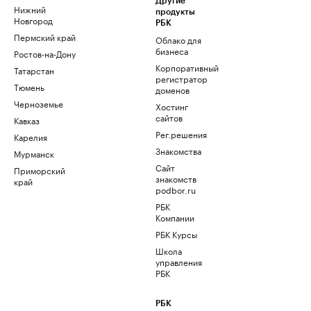
Другие
Нижний
продукты
Новгород
РБК
Пермский край
Облако для
бизнеса
Ростов-на-Дону
Корпоративный
Татарстан
регистратор
Тюмень
доменов
Черноземье
Хостинг
сайтов
Кавказ
Рег.решения
Карелия
Знакомства
Мурманск
Сайт
Приморский
знакомств
край
podbor.ru
РБК
Компании
РБК Курсы
Школа
управления
РБК
РБК