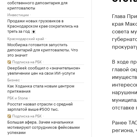
собственного депозитария для
криптовалюты
Инвестиции
Глава Пр
Продажи новых грузовиков в
края Мак
Краснодарском крае сократились на
совета м
треть за год
губернато
Краснодарский край
Мосбиржа готовится запустить
прокурату
депозитарий для криптовалюты. Что
это значит
В ходе п
Подписка на РБК
DeepSeek сообщил о «значительном»
главой ок
увеличении цен на свои ИИ-услуги
имуществе
Бизнес
интересов
Как Ходынка стала новым центром
притяжения
нарушени
РБК и Stone
муниципал
Росстат назвал отрасли с средней
отставке 
зарплатой выше ₽500 тыс.
Подписка на РБК
Ранее ТА
Большая афера. Зачем начальники
мотивируют сотрудников фейковыми
региона, 
успехами