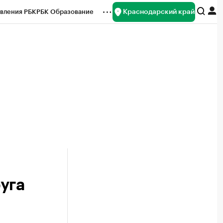
Краснодарский край
вления РБК
РБК Образование
редитные рейтинги
Франшизы
нсы
Рынок наличной валюты
уга