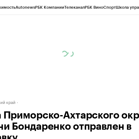
жимость
Autonews
РБК Компании
Телеканал
РБК Вино
Спорт
Школа упра
д
Стиль
Крипто
РБК Бизнес-среда
Дискуссионный клуб
Исследования
К
а контрагентов
Политика
Экономика
Бизнес
Технологии и медиа
Фина
ий край
а Приморско-Ахтарского окр
ни Бондаренко отправлен в
авку