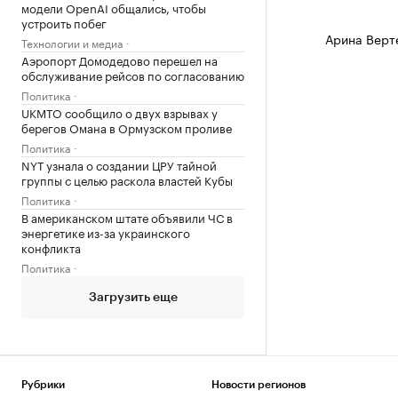
модели OpenAI общались, чтобы
устроить побег
Арина Верт
Технологии и медиа
Аэропорт Домодедово перешел на
обслуживание рейсов по согласованию
Политика
UKMTO сообщило о двух взрывах у
берегов Омана в Ормузском проливе
Политика
NYT узнала о создании ЦРУ тайной
группы с целью раскола властей Кубы
Политика
В американском штате объявили ЧС в
энергетике из-за украинского
конфликта
Политика
Загрузить еще
Рубрики
Новости регионов