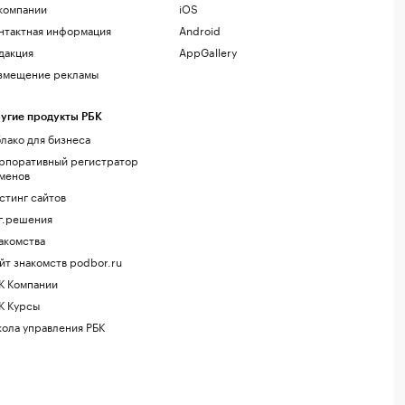
компании
iOS
нтактная информация
Android
дакция
AppGallery
змещение рекламы
угие продукты РБК
лако для бизнеса
рпоративный регистратор
менов
стинг сайтов
г.решения
акомства
йт знакомств podbor.ru
К Компании
К Курсы
ола управления РБК