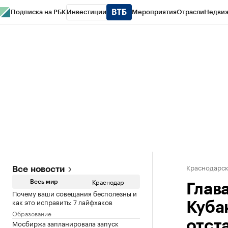
Подписка на РБК
Инвестиции
Мероприятия
Отрасли
Недви
РБК Курсы
РБК Life
Тренды
Визионеры
Национальные проекты
Горо
Газета
Спецпроекты СПб
Конференции СПб
Спецпроекты
Проверк
Краснодарск
Все новости
Краснодар
Весь мир
Глав
Почему ваши совещания бесполезны и
как это исправить: 7 лайфхаков
Куба
Образование
Мосбиржа запланировала запуск
отст