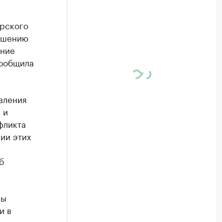
арского
решению
ение
сообщила
вления
 и
фликта
ии этих
б
ны
и в