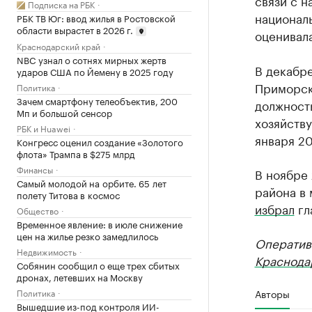
связи с н
Подписка на РБК
национал
РБК ТВ Юг: ввод жилья в Ростовской
области вырастет в 2026 г.
оценивала
Краснодарский край
NBC узнал о сотнях мирных жертв
В декабр
ударов США по Йемену в 2025 году
Приморско
Политика
Зачем смартфону телеобъектив, 200
должност
Мп и большой сенсор
хозяйств
РБК и Huawei
января 20
Конгресс оценил создание «Золотого
флота» Трампа в $275 млрд
Финансы
В ноябре
Самый молодой на орбите. 65 лет
района в 
полету Титова в космос
избрал
гл
Общество
Временное явление: в июле снижение
цен на жилье резко замедлилось
Оператив
Недвижимость
Краснода
Собянин сообщил о еще трех сбитых
дронах, летевших на Москву
Авторы
Политика
Вышедшие из-под контроля ИИ-