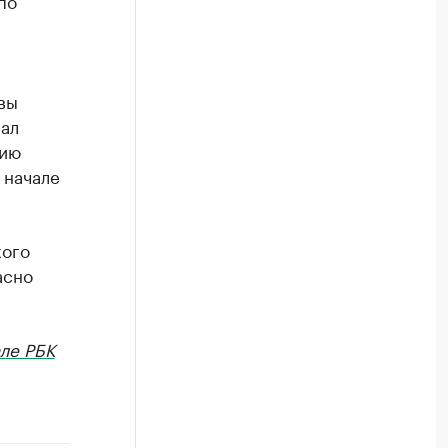
по
авы
мал
нию
 начале
кого
асно
ле РБК