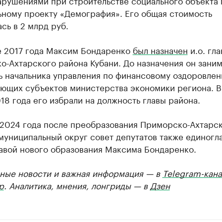
арушениями при строительстве социального объекта 
ьному проекту «Демография». Его общая стоимость
сь в 2 млрд руб.
е 2017 года Максим Бондаренко
был назначен
и.о. гл
-Ахтарского района Кубани. До назначения он зани
ь начальника управления по финансовому оздоровле
ующих субъектов министерства экономики региона. В
18 года его избрали на должность главы района.
 2024 года после преобразования Приморско-Ахтарс
муниципальный округ совет депутатов также единогл
авой нового образования Максима Бондаренко.
ные новости и важная информация — в
Telegram-кана
р
. Аналитика, мнения, лонгриды — в
Дзен