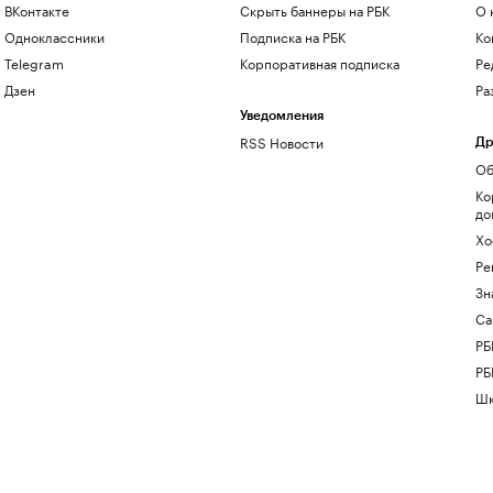
ВКонтакте
Скрыть баннеры на РБК
О 
Одноклассники
Подписка на РБК
Ко
Telegram
Корпоративная подписка
Ре
Дзен
Ра
Уведомления
RSS Новости
Др
Об
Ко
до
Хо
Ре
Зн
Са
РБ
РБ
Шк