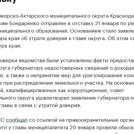
иморско-Ахтарского муниципального округа Краснод
сим Бондаренко отправлен в отставку 21 января по 
униципального образования. Основанием стало заявл
ра края об утрате доверия к главе округа. Об этом 
ра края.
роверки ведомства были установлены факты предоста
руга губернатору недостоверных сведений о доходах
, а также о непринятия мер для урегулирования кон
 при распределении земельного участка. На основан
й, квалифицированных как коррупционные, совет
ьного округа удовлетворил заявление губернатора о
главы в связи с утратой доверия.
СС
сообщал
со ссылкой на правоохранительные орга
что у главы муниципалитета 20 января провели обыск